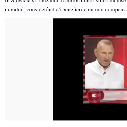
În Slovacia și Tanzania, locuitorii unor situri inclu
mondial, considerând că beneficiile nu mai compenseaz