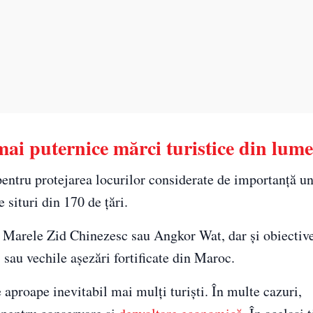
ai puternice mărci turistice din lume
ntru protejarea locurilor considerate de importanță un
 situri din 170 de țări.
 Marele Zid Chinezesc sau Angkor Wat, dar și obiectiv
au vechile așezări fortificate din Maroc.
aproape inevitabil mai mulți turiști. În multe cazuri,