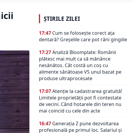
icii
ȘTIRILE ZILEI
17:47
Cum se folosește corect ața
dentară? Greșelile care pot răni gingiile
17:27
Analiză Bloomplate: Românii
plătesc mai mult ca să mănânce
nesănătos. Cât costă un coș cu
alimente sănătoase VS unul bazat pe
produse ultraprocesate
17:07
Atenție la cadastrarea gratuită!
Limitele proprietății pot fi contestate
de vecini. Când hotarele din teren nu
mai coincid cu cele din acte
16:47
Generația Z pune dezvoltarea
profesională pe primul loc. Salariul și