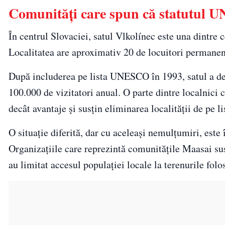
Comunități care spun că statutul U
În centrul Slovaciei, satul Vlkolínec este una dintre 
Localitatea are aproximativ 20 de locuitori permanenț
După includerea pe lista UNESCO în 1993, satul a dev
100.000 de vizitatori anual. O parte dintre localnici 
decât avantaje și susțin eliminarea localității de pe 
O situație diferită, dar cu aceleași nemulțumiri, est
Organizațiile care reprezintă comunitățile Maasai su
au limitat accesul populației locale la terenurile fol