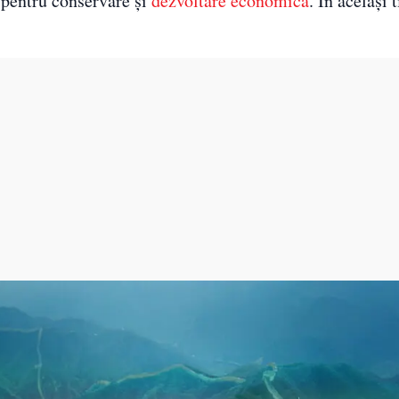
i pentru conservare și
dezvoltare economică
. În același 