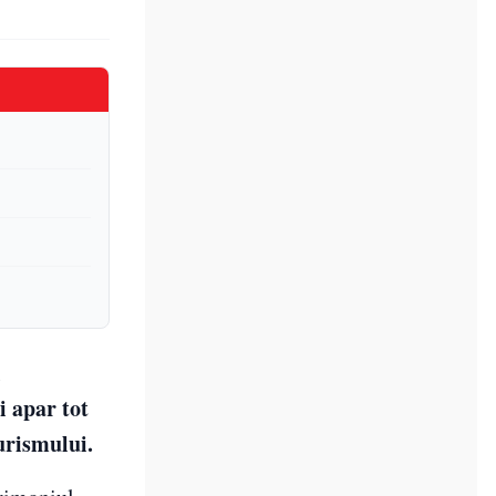
i
i apar tot
urismului.