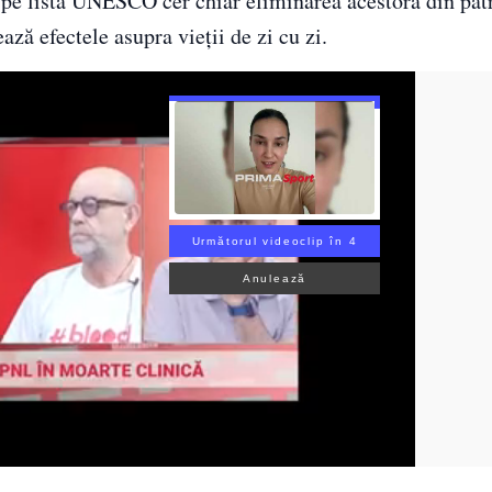
se pe lista UNESCO cer chiar eliminarea acestora din pa
ă efectele asupra vieții de zi cu zi.
Următorul videoclip în 3
Anulează