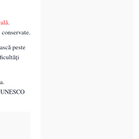
ală
.
e conservate.
ască peste
icultăți
a.
lui UNESCO