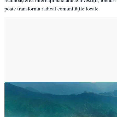
recunoașterea internațională aduce investiții, fondur
poate transforma radical comunitățile locale.