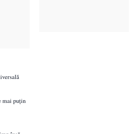
iversală
e mai puțin