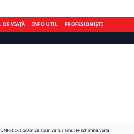
L DE VIAȚĂ
INFO UTIL
PROFESIONIȘTI
ta UNESCO. Localnicii spun că turismul le schimbă viața