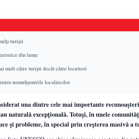
lți turiști
uristice din lume
i mult către turiști decât către locuitori
tru nemulțumirile localnicilor
iderat una dintre cele mai importante recunoașter
sau naturală excepțională. Totuși, în unele comunităț
uce și probleme, în special prin creșterea masivă a t