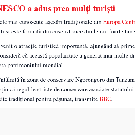
NESCO a adus prea mulți turiști
cele mai cunoscute așezări tradiționale din
Europa Centr
i și este formată din case istorice din lemn, foarte bin
enit o atracție turistică importantă, ajungând să prime
consideră că această popularitate a generat mai multe dif
lista patrimoniului mondial.
e întâlnită în zona de conservare Ngorongoro din Tanzani
sțin că regulile stricte de conservare asociate statutu
osite tradițional pentru pășunat, transmite
BBC
.