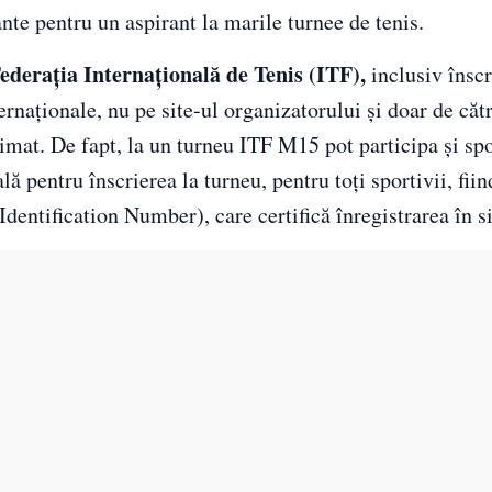
ante pentru un aspirant la marile turnee de tenis.
ederația Internațională de Tenis (ITF),
inclusiv înscr
ternaționale, nu pe site-ul organizatorului și doar de cătr
timat. De fapt, la un turneu ITF M15 pot participa și spo
lă pentru înscrierea la turneu, pentru toți sportivii, fii
Identification Number), care certifică înregistrarea în s