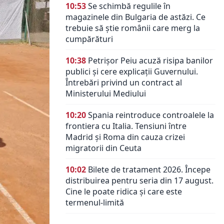
10:53
Se schimbă regulile în
magazinele din Bulgaria de astăzi. Ce
trebuie să știe românii care merg la
cumpărături
10:38
Petrișor Peiu acuză risipa banilor
publici și cere explicații Guvernului.
Întrebări privind un contract al
Ministerului Mediului
10:20
Spania reintroduce controalele la
frontiera cu Italia. Tensiuni între
Madrid și Roma din cauza crizei
migratorii din Ceuta
10:02
Bilete de tratament 2026. Începe
distribuirea pentru seria din 17 august.
Cine le poate ridica și care este
termenul-limită