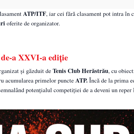
ATP/ITF
 clasament
, iar cei fără clasament pot intra în c
ri
oferite de organizator.
de-a XXVI-a ediție
Tenis Club Herăstrău
ganizat și găzduit de
, cu obiect
ATP.
ntru acumularea primelor puncte
Încă de la prima ed
 semnalând potențialul competiției de a deveni un reper 