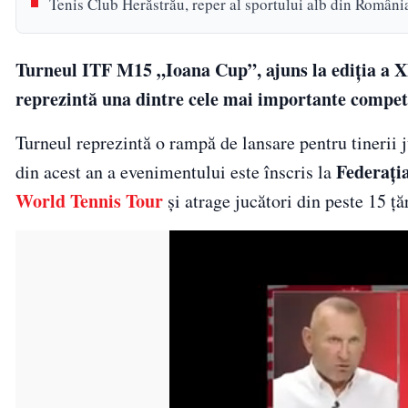
Tenis Club Herăstrău, reper al sportului alb din Români
Turneul ITF M15 „Ioana Cup”, ajuns la ediția a X
reprezintă una dintre cele mai importante competi
Turneul reprezintă o rampă de lansare pentru tinerii
Federați
din acest an a evenimentului este înscris la
World Tennis Tour
și atrage jucători din peste 15 țăr