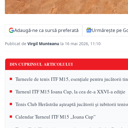
Adaugă-ne ca sursă preferată
Urmărește pe G
Publicat de
Virgil Munteanu
la 16 mai 2026, 11:10
DIN CUPRINSUL ARTICOLULUI
Turneele de tenis ITF M15, esențiale pentru jucătorii ti
Turneul ITF M15 Ioana Cup, la cea de-a XXVI-a ediție
Tenis Club Herăstrău așteaptă jucătorii și iubitorii ten
Calendar Turneul ITF M15 „Ioana Cup”