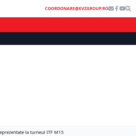
COORDONARE@EVZGROUP.RO
reprezentate la turneul ITF M15