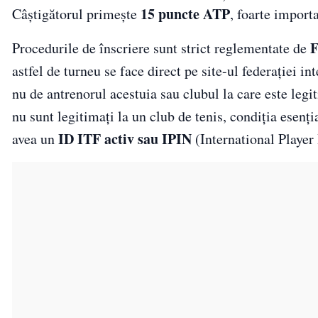
15 puncte ATP
Câștigătorul primește
, foarte import
F
Procedurile de înscriere sunt strict reglementate de
astfel de turneu se face direct pe site-ul federației in
nu de antrenorul acestuia sau clubul la care este legi
nu sunt legitimați la un club de tenis, condiția esenția
ID ITF activ sau IPIN
avea un
(International Player 