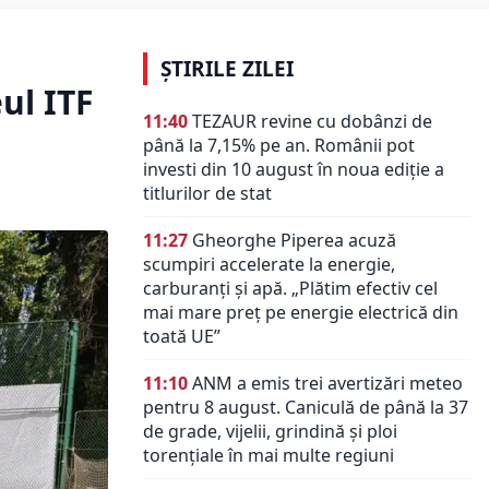
ȘTIRILE ZILEI
ul ITF
11:40
TEZAUR revine cu dobânzi de
până la 7,15% pe an. Românii pot
investi din 10 august în noua ediție a
titlurilor de stat
11:27
Gheorghe Piperea acuză
scumpiri accelerate la energie,
carburanți și apă. „Plătim efectiv cel
mai mare preț pe energie electrică din
toată UE”
11:10
ANM a emis trei avertizări meteo
pentru 8 august. Caniculă de până la 37
de grade, vijelii, grindină și ploi
torențiale în mai multe regiuni