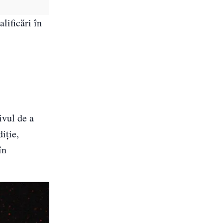
alificări în
ivul de a
iție,
în