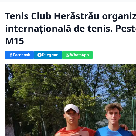
Tenis Club Herăstrău organi
internațională de tenis. Pest
M15
Facebook
Telegram
WhatsApp