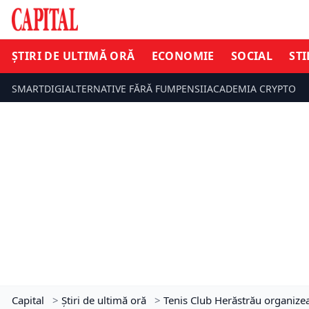
ȘTIRI DE ULTIMĂ ORĂ
ECONOMIE
SOCIAL
STI
SMARTDIGI
ALTERNATIVE FĂRĂ FUM
PENSII
ACADEMIA CRYPTO
Capital
>
Știri de ultimă oră
>
Tenis Club Herăstrău organizea