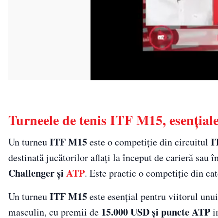
Turneele de tenis ITF M15, esențiale
ITF M15
I
Un turneu
este o competiție din circuitul
destinată jucătorilor aflați la început de carieră sau
Challenger și
ATP
. Este practic o competiție din cat
ITF M15
Un turneu
este esențial pentru viitorul unui
15.000 USD și puncte ATP
masculin, cu premii de
im