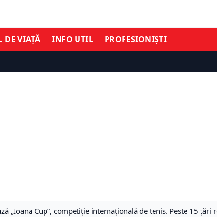
L DE VIAȚĂ
INFO UTIL
PROFESIONIȘTI
ză „Ioana Cup”, competiție internațională de tenis. Peste 15 țări 