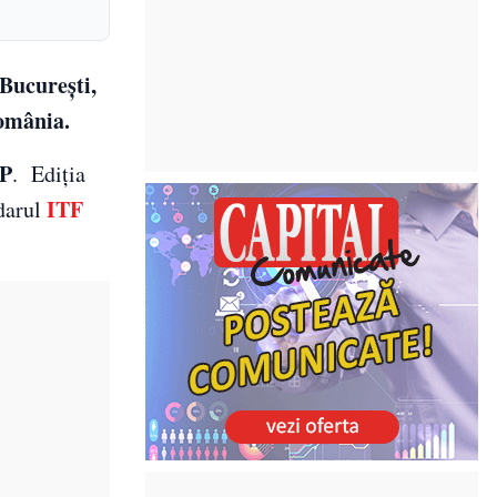
București,
România.
P
. Ediția
ITF
ndarul