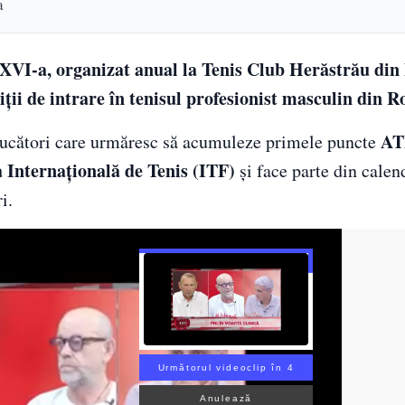
a
XVI-a, organizat anual la Tenis Club Herăstrău din 
ții de intrare în tenisul profesionist masculin din 
AT
 jucători care urmăresc să acumuleze primele puncte
a Internațională de Tenis (ITF)
și face parte din cale
i.
Următorul videoclip în 2
Anulează