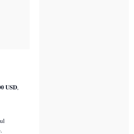
00 USD
,
l
sul
.