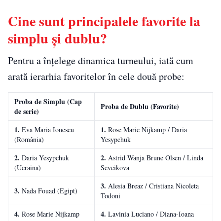
Cine sunt principalele favorite la
simplu și dublu?
Pentru a înțelege dinamica turneului, iată cum
arată ierarhia favoritelor în cele două probe:
Proba de Simplu (Cap
Proba de Dublu (Favorite)
de serie)
1.
1.
Eva Maria Ionescu
Rose Marie Nijkamp / Daria
(România)
Yesypchuk
2.
2.
Daria Yesypchuk
Astrid Wanja Brune Olsen / Linda
(Ucraina)
Sevcikova
3.
Alesia Breaz / Cristiana Nicoleta
3.
Nada Fouad (Egipt)
Todoni
4.
4.
Rose Marie Nijkamp
Lavinia Luciano / Diana‑Ioana