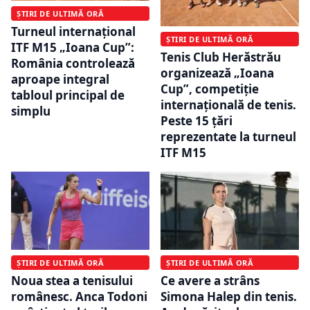
ȘTIRI DE ULTIMĂ ORĂ
Turneul internațional
ȘTIRI DE ULTIMĂ ORĂ
ITF M15 „Ioana Cup”:
Tenis Club Herăstrău
România controlează
organizează „Ioana
aproape integral
Cup”, competiție
tabloul principal de
internațională de tenis.
simplu
Peste 15 țări
reprezentate la turneul
ITF M15
ȘTIRI DE ULTIMĂ ORĂ
ȘTIRI DE ULTIMĂ ORĂ
Noua stea a tenisului
Ce avere a strâns
românesc. Anca Todoni
Simona Halep din tenis.