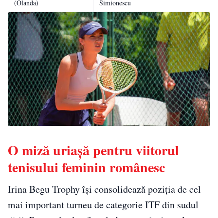
(Olanda)
Simionescu
O miză uriașă pentru viitorul
tenisului feminin românesc
Irina Begu Trophy își consolidează poziția de cel
mai important turneu de categorie ITF din sudul