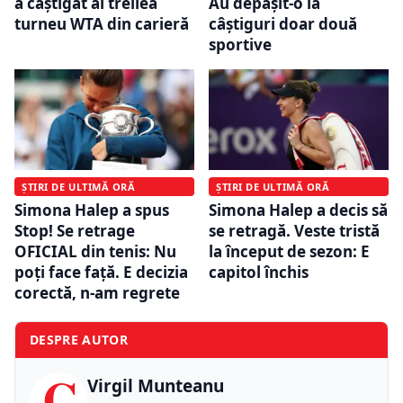
a câștigat al treilea
Au depășit-o la
turneu WTA din carieră
câștiguri doar două
sportive
ȘTIRI DE ULTIMĂ ORĂ
ȘTIRI DE ULTIMĂ ORĂ
Simona Halep a spus
Simona Halep a decis să
Stop! Se retrage
se retragă. Veste tristă
OFICIAL din tenis: Nu
la început de sezon: E
poți face față. E decizia
capitol închis
corectă, n-am regrete
DESPRE AUTOR
C
Virgil Munteanu