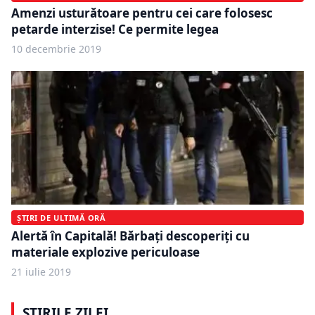
Amenzi usturătoare pentru cei care folosesc
petarde interzise! Ce permite legea
10 decembrie 2019
ȘTIRI DE ULTIMĂ ORĂ
Alertă în Capitală! Bărbați descoperiți cu
materiale explozive periculoase
21 iulie 2019
ȘTIRILE ZILEI