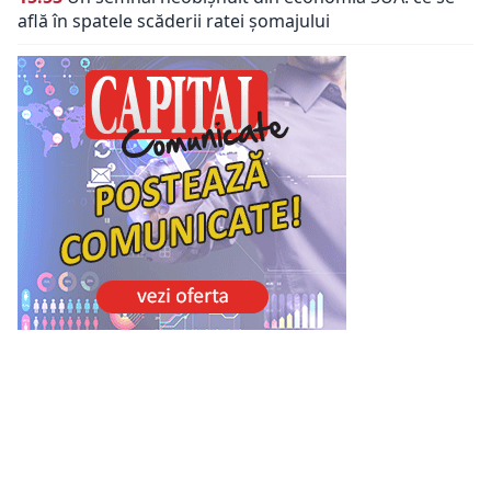
află în spatele scăderii ratei șomajului