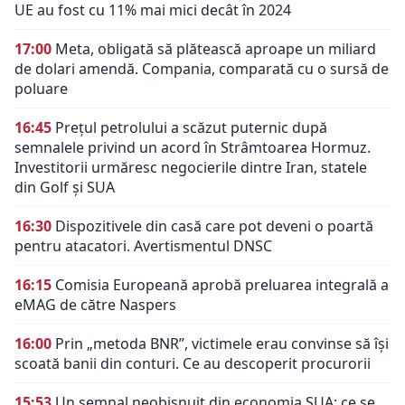
UE au fost cu 11% mai mici decât în 2024
17:00
Meta, obligată să plătească aproape un miliard
de dolari amendă. Compania, comparată cu o sursă de
poluare
16:45
Prețul petrolului a scăzut puternic după
semnalele privind un acord în Strâmtoarea Hormuz.
Investitorii urmăresc negocierile dintre Iran, statele
din Golf și SUA
16:30
Dispozitivele din casă care pot deveni o poartă
pentru atacatori. Avertismentul DNSC
16:15
Comisia Europeană aprobă preluarea integrală a
eMAG de către Naspers
16:00
Prin „metoda BNR”, victimele erau convinse să își
scoată banii din conturi. Ce au descoperit procurorii
15:53
Un semnal neobișnuit din economia SUA: ce se