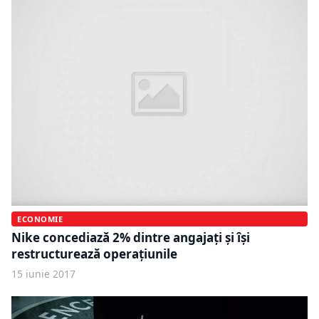
ECONOMIE
Nike concediază 2% dintre angajaţi şi îşi
restructurează operaţiunile
15 iunie 2017