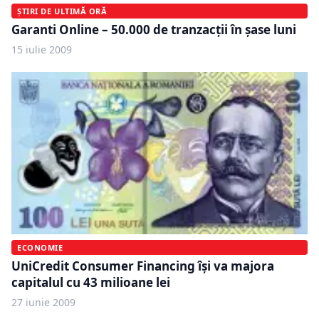
ȘTIRI DE ULTIMĂ ORĂ
Garanti Online – 50.000 de tranzacţii în şase luni
15 iulie 2009
ECONOMIE
UniCredit Consumer Financing îşi va majora
capitalul cu 43 milioane lei
27 iunie 2009