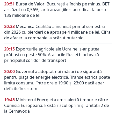
20:51
Bursa de Valori București a închis pe minus. BET
a scăzut cu 0,56%, iar tranzacțiile s-au ridicat la peste
135 milioane de lei
20:33
Mecanica Ceahlău a încheiat primul semestru
din 2026 cu pierderi de aproape 4 milioane de lei. Cifra
de afaceri a companiei a scăzut puternic
20:15
Exporturile agricole ale Ucrainei s-ar putea
prăbuși cu peste 50%. Atacurile Rusiei blochează
principalul coridor de transport
20:00
Guvernul a adoptat noi măsuri de siguranță
pentru piața de energie electrică. Transelectrica poate
limita consumul între orele 19:00 și 23:00 dacă apar
deficite în sistem
19:45
Ministerul Energiei a emis alertă timpurie către
Comisia Europeană. Există riscul opririi și Unității 2 de
la Cernavodă