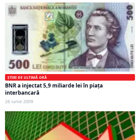
ȘTIRI DE ULTIMĂ ORĂ
BNR a injectat 5,9 miliarde lei în piaţa
interbancară
26 iunie 2009