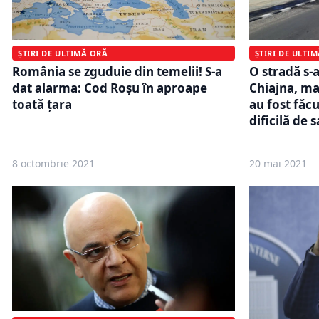
ȘTIRI DE ULTI
ȘTIRI DE ULTIMĂ ORĂ
O stradă s-
România se zguduie din temelii! S-a
Chiajna, ma
dat alarma: Cod Roşu în aproape
au fost făc
toată țara
dificilă de 
8 octombrie 2021
20 mai 2021