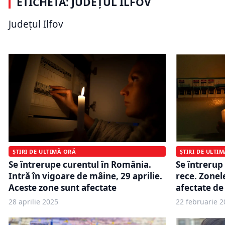
ETICHETĂ: JUDEȚUL ILFOV
putea să dispară. Se propune
Apa se opr
referendum pentru unirea
aplică de a
Județul Ilfov
administrativă
oficial
ȘTIRI DE ULTI
ȘTIRI DE ULTIMĂ ORĂ
Se întrerup
Se întrerupe curentul în România.
rece. Zonel
Intră în vigoare de mâine, 29 aprilie.
afectate de 
Aceste zone sunt afectate
28 aprilie 2025
22 februarie 2