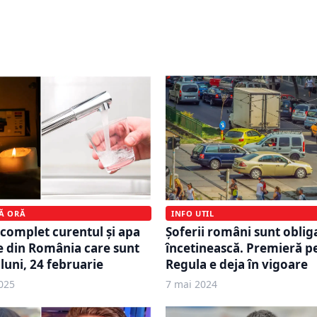
ește. Decizia care se
Ilfov încasează bani de ch
zi, 21 iulie. S-a anunțat
dintre ei primesc lunar c
lei
MĂ ORĂ
INFO UTIL
 complet curentul și apa
Șoferii români sunt obliga
e din România care sunt
încetinească. Premieră pe
luni, 24 februarie
Regula e deja în vigoare
025
7 mai 2024