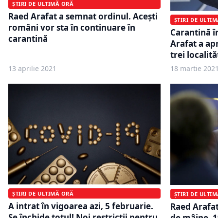
ȘTIRI DE ULTIMĂ ORĂ
Raed Arafat a semnat ordinul. Acești
ȘTIRI DE ULTI
români vor sta în continuare în
Carantină în
carantină
Arafat a apr
trei localită
13 aprilie 2021
18 martie 202
ȘTIRI DE ULTIMĂ ORĂ
ȘTIRI DE ULTI
A intrat în vigoarea azi, 5 februarie.
Raed Arafat 
Se închide totul! Noi restricții pentru
de mâine, 1