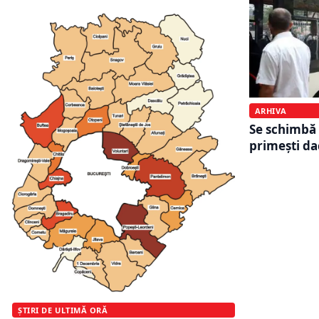
ARHIVA
Se schimbă 
primeşti dac
ȘTIRI DE ULTIMĂ ORĂ