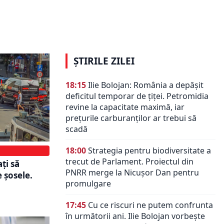
irie. 32
Rămâi fără plăcuțele de
âte 4.600
înmatriculare! Amendă sau dosar
penal. Șoferii nu mai scapă
ȘTIRILE ZILEI
18:15
Ilie Bolojan: România a depășit
deficitul temporar de țiței. Petromidia
revine la capacitate maximă, iar
prețurile carburanților ar trebui să
scadă
18:00
Strategia pentru biodiversitate a
trecut de Parlament. Proiectul din
ți să
PNRR merge la Nicușor Dan pentru
 șosele.
promulgare
17:45
Cu ce riscuri ne putem confrunta
în următorii ani. Ilie Bolojan vorbește