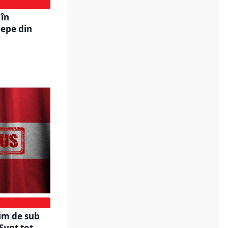
 în
cepe din
im de sub
Sunt tot