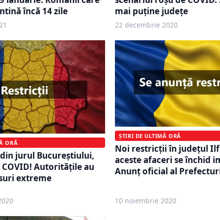
mai puține județe
ntină încă 14 zile
21
22 decembrie 2020
ȘTIRI DE ULTIMĂ ORĂ
MĂ ORĂ
Noi restricţii în judeţul Il
 din jurul Bucureştiului,
aceste afaceri se închid i
 COVID! Autorităţile au
Anunţ oficial al Prefectur
suri extreme
2020
10 noiembrie 2020