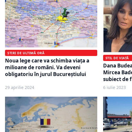
ȘTIRI DE ULTIMĂ ORĂ
STIL DE VIAȚĂ
Noua lege care va schimba viața a
Dana Budean
milioane de români. Va deveni
Mircea Badea
obligatoriu în jurul Bucureștiului
subiect de f
29 aprilie 2024
6 iulie 2023