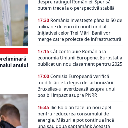
despre ratingul României: Sper să
putem trece la o perspectivă stabilă
17:30
România investește până la 50 de
milioane de euro în noul fond al
Inițiativei celor Trei Mări. Banii vor
merge către proiecte de infrastructură
17:15
Cât contribuie România la
economia Uniunii Europene. Eurostat a
preliminară
publicat un nou clasament pentru 2025
inalul anului
17:00
Comisia Europeană verifică
modificările la legea decarbonizării.
Bruxelles-ul avertizează asupra unui
posibil impact asupra PNRR
16:45
Ilie Bolojan face un nou apel
pentru reducerea consumului de
energie. Măsurile pot continua încă
una sau două săptămâni: Această