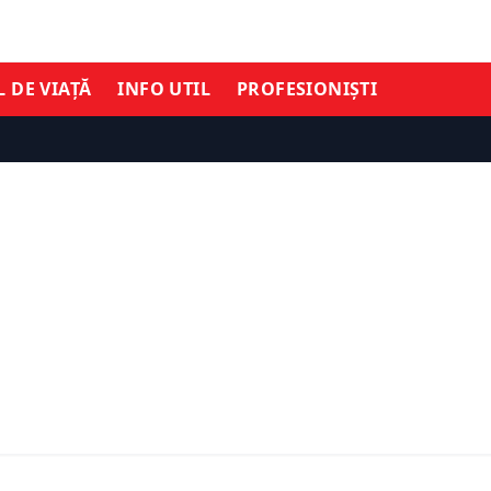
L DE VIAȚĂ
INFO UTIL
PROFESIONIȘTI
ȘTIRI DE ULTIMĂ ORĂ
TIMĂ ORĂ
Parlamentari cu case în 