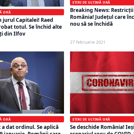
ȘTIRI DE ULTIMĂ ORĂ
Breaking News: Restricţii
MĂ ORĂ
România! Județul care în
 jurul Capitalei! Raed
nou să se închidă
obat totul. Se închid alte
ţi din Ilfov
1
27 februarie 2021
ȘTIRI DE ULTIMĂ ORĂ
MĂ ORĂ
Se deschide România! Ieș
a dat ordinul. Se aplică
scenariul roșu de COVID. 
9 ianuarie. Românii care