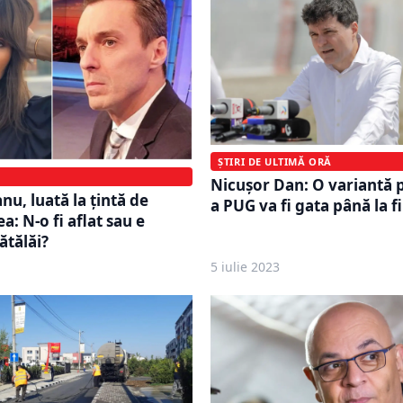
ȘTIRI DE ULTIMĂ ORĂ
Nicuşor Dan: O variantă 
u, luată la țintă de
a PUG va fi gata până la f
: N-o fi aflat sau e
ătălăi?
5 iulie 2023