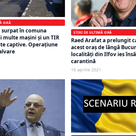
MĂ ORĂ
a surpat în comuna
ȘTIRI DE ULTIMĂ ORĂ
i multe mașini și un TIR
Raed Arafat a prelungit c
ute captive. Operațiune
acest oraș de lângă Bucur
salvare
localități din Ilfov ies îns
carantină
16 aprilie 2021