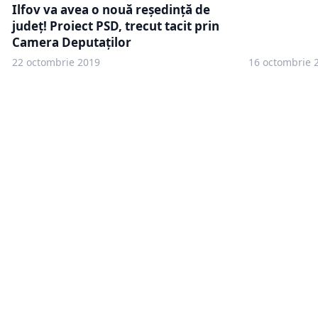
Ilfov va avea o nouă reședință de
județ! Proiect PSD, trecut tacit prin
Camera Deputaților
22 octombrie 2019
16 octombrie 