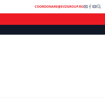
COORDONARE@EVZGROUP.RO
INFO UTIL
București-