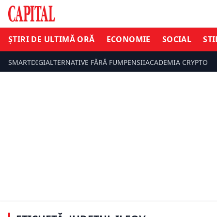
ȘTIRI DE ULTIMĂ ORĂ
ECONOMIE
SOCIAL
STI
SMARTDIGI
ALTERNATIVE FĂRĂ FUM
PENSII
ACADEMIA CRYPTO
SOCIAL
ȘTIRI DE UL
Județul imens din România care ar