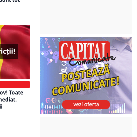
fov! Toate
mediat.
ii