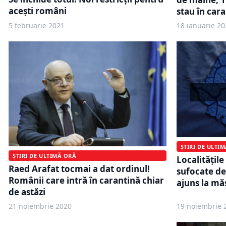
acești români
stau în cara
5 februarie 2021
18 ianuarie 20
ȘTIRI DE ULTI
ȘTIRI DE ULTIMĂ ORĂ
Localităţile
Raed Arafat tocmai a dat ordinul!
sufocate de
Românii care intră în carantină chiar
ajuns la mă
de astăzi
21 noiembrie 2020
19 noiembrie 