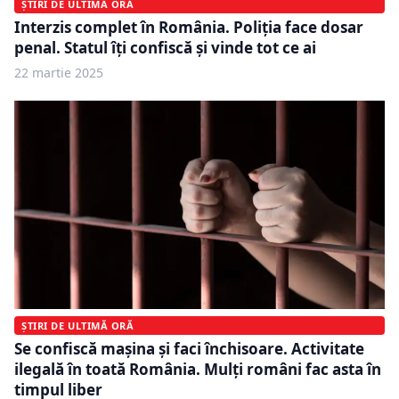
ȘTIRI DE ULTIMĂ ORĂ
Interzis complet în România. Poliția face dosar
penal. Statul îți confiscă și vinde tot ce ai
22 martie 2025
ȘTIRI DE ULTIMĂ ORĂ
Se confiscă mașina și faci închisoare. Activitate
ilegală în toată România. Mulți români fac asta în
timpul liber