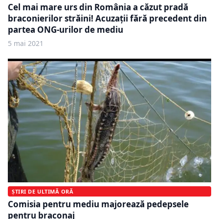
Cel mai mare urs din România a căzut pradă
braconierilor străini! Acuzații fără precedent din
partea ONG-urilor de mediu
5 mai 2021
ȘTIRI DE ULTIMĂ ORĂ
Comisia pentru mediu majorează pedepsele
pentru braconaj