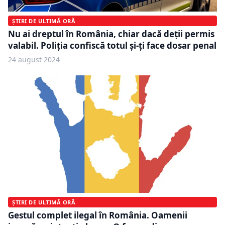
ȘTIRI DE ULTIMĂ ORĂ
Nu ai dreptul în România, chiar dacă deții permis
valabil. Poliția confiscă totul şi-ți face dosar penal
24 august 2024
ȘTIRI DE ULTIMĂ ORĂ
Gestul complet ilegal în România. Oamenii