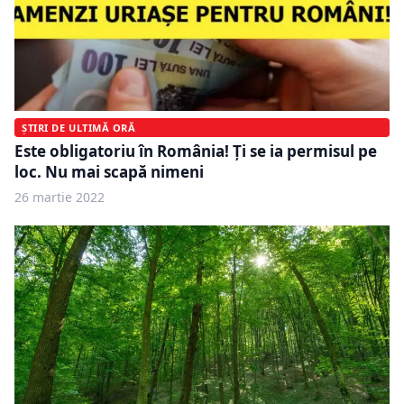
ȘTIRI DE ULTIMĂ ORĂ
Este obligatoriu în România! Ți se ia permisul pe
loc. Nu mai scapă nimeni
26 martie 2022