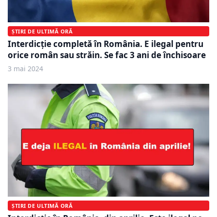
ȘTIRI DE ULTIMĂ ORĂ
Interdicție completă în România. E ilegal pentru
orice român sau străin. Se fac 3 ani de închisoare
3 mai 2024
ȘTIRI DE ULTIMĂ ORĂ