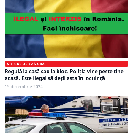
ȘTIRI DE ULTIMĂ ORĂ
Regulă la casă sau la bloc. Poliția vine peste tine
acasă. Este ilegal să deții asta în locuință
15 decembrie 2024