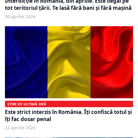
Interdicție în România, din aprilie. Este ilegal pe
tot teritoriul țării. Te lasă fără bani și fără mașină
30 aprilie 2024
ȘTIRI DE ULTIMĂ ORĂ
Este strict interzis în România. Îți confiscă totul și
îți fac dosar penal
22 aprilie 2024