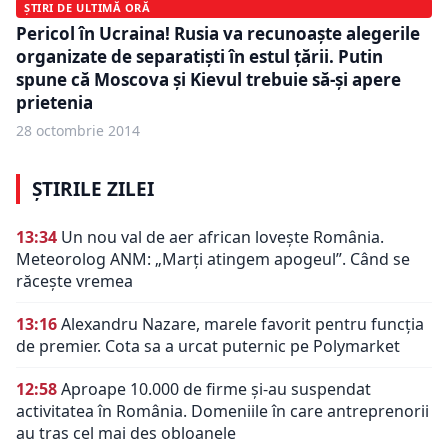
ȘTIRI DE ULTIMĂ ORĂ
Pericol în Ucraina! Rusia va recunoaşte alegerile
organizate de separatişti în estul țării. Putin
spune că Moscova și Kievul trebuie să-și apere
prietenia
28 octombrie 2014
ȘTIRILE ZILEI
13:34
Un nou val de aer african lovește România.
Meteorolog ANM: „Marți atingem apogeul”. Când se
răcește vremea
13:16
Alexandru Nazare, marele favorit pentru funcția
de premier. Cota sa a urcat puternic pe Polymarket
12:58
Aproape 10.000 de firme și-au suspendat
activitatea în România. Domeniile în care antreprenorii
au tras cel mai des obloanele