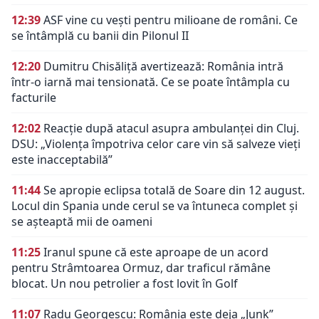
12:39
ASF vine cu vești pentru milioane de români. Ce
se întâmplă cu banii din Pilonul II
12:20
Dumitru Chisăliță avertizează: România intră
într-o iarnă mai tensionată. Ce se poate întâmpla cu
facturile
12:02
Reacție după atacul asupra ambulanței din Cluj.
DSU: „Violența împotriva celor care vin să salveze vieți
este inacceptabilă”
11:44
Se apropie eclipsa totală de Soare din 12 august.
Locul din Spania unde cerul se va întuneca complet și
se așteaptă mii de oameni
11:25
Iranul spune că este aproape de un acord
pentru Strâmtoarea Ormuz, dar traficul rămâne
blocat. Un nou petrolier a fost lovit în Golf
11:07
Radu Georgescu: România este deja „Junk”