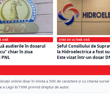
MĂ ORĂ
ȘTIRI DE ULTIMĂ ORĂ
ă audierile în dosarul
Șeful Consiliului de Supr
cu” chiar în ziua
la Hidroelectrica a fost s
i PNL
Este vizat într-un dosar 
licații online doar în limita a 500 de caractere și cu citarea sursei
re a Legii 8/1996 privind dreptul de autor.