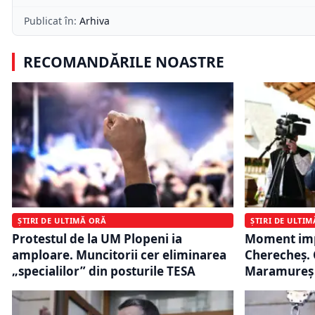
Publicat în:
Arhiva
RECOMANDĂRILE NOASTRE
ȘTIRI DE ULTIMĂ ORĂ
ȘTIRI DE ULTI
Protestul de la UM Plopeni ia
Moment imp
amploare. Muncitorii cer eliminarea
Cherecheş. 
„specialilor” din posturile TESA
Maramureş î