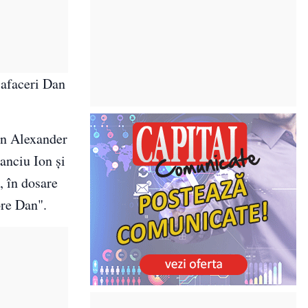
 afaceri Dan
an Alexander
anciu Ion şi
, în dosare
ore Dan".