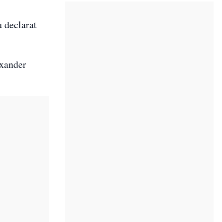
u declarat
exander