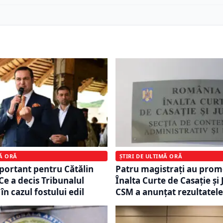
MĂ ORĂ
ȘTIRI DE ULTIMĂ ORĂ
ortant pentru Cătălin
Patru magistrați au prom
Ce a decis Tribunalul
Înalta Curte de Casație și J
n cazul fostului edil
CSM a anunțat rezultatele