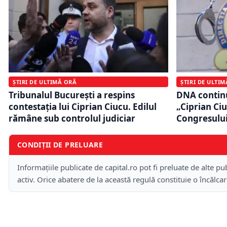
ȘTIRI DE ULTIMĂ ORĂ
ȘTIRI DE ULTI
Tribunalul București a respins
DNA continu
contestația lui Ciprian Ciucu. Edilul
„Ciprian Ciu
rămâne sub controlul judiciar
Congresulu
CONDIȚII DE PRELUARE
Informațiile publicate de capital.ro pot fi preluate de alte pub
activ. Orice abatere de la această regulă constituie o încălca