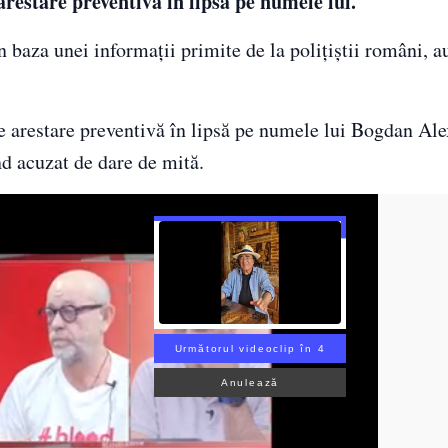
restare preventivă în lipsă pe numele lui.
baza unei informaţii primite de la poliţiştii români, a
e arestare preventivă în lipsă pe numele lui Bogdan Al
d acuzat de dare de mită.
Următorul videoclip în 3
Anulează