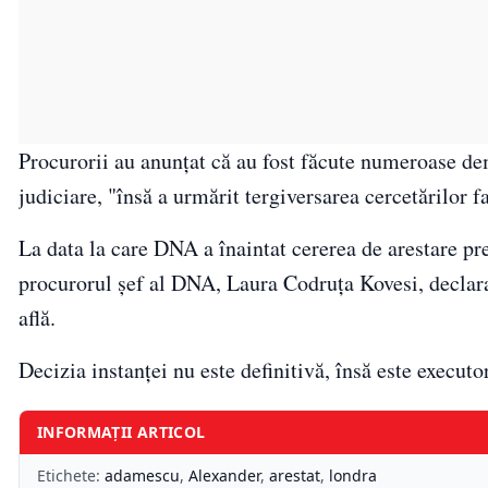
Procurorii au anunţat că au fost făcute numeroase dem
judiciare, "însă a urmărit tergiversarea cercetărilor f
La data la care DNA a înaintat cererea de arestare 
procurorul şef al DNA, Laura Codruţa Kovesi, declara 
află.
Decizia instanţei nu este definitivă, însă este executor
INFORMAȚII ARTICOL
Etichete:
adamescu
,
Alexander
,
arestat
,
londra