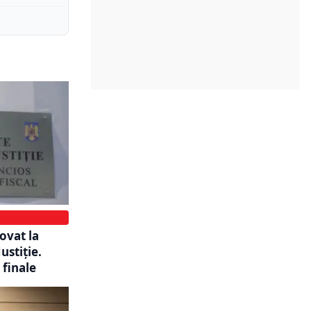
ovat la
ustiție.
 finale