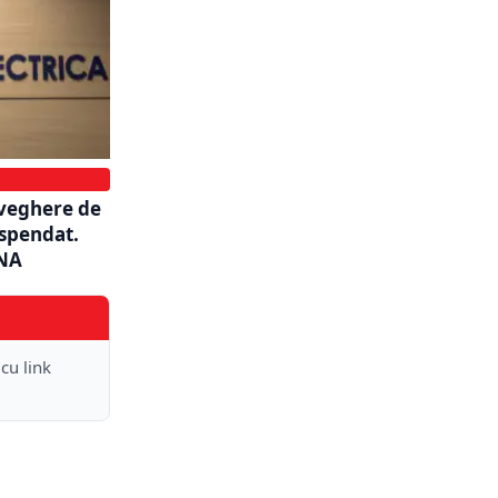
aveghere de
uspendat.
DNA
 cu link