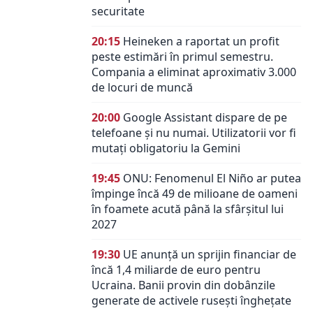
securitate
20:15
Heineken a raportat un profit
peste estimări în primul semestru.
Compania a eliminat aproximativ 3.000
de locuri de muncă
20:00
Google Assistant dispare de pe
telefoane și nu numai. Utilizatorii vor fi
mutați obligatoriu la Gemini
19:45
ONU: Fenomenul El Niño ar putea
împinge încă 49 de milioane de oameni
în foamete acută până la sfârșitul lui
2027
19:30
UE anunță un sprijin financiar de
încă 1,4 miliarde de euro pentru
Ucraina. Banii provin din dobânzile
generate de activele rusești înghețate