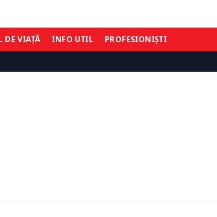
L DE VIAȚĂ
INFO UTIL
PROFESIONIȘTI
TIMĂ ORĂ
ȘTIRI DE ULTIMĂ ORĂ
ui Călin Georgescu.