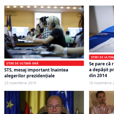
ȘTIRI DE ULTI
Se pare că 
ȘTIRI DE ULTIMĂ ORĂ
a depășit p
STS, mesaj important înaintea
din 2014
alegerilor prezidențiale
23 noiembrie 2019
10 noiembrie 