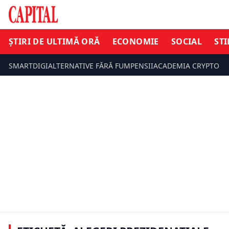
ȘTIRI DE ULTIMĂ ORĂ
ECONOMIE
SOCIAL
STI
SMARTDIGI
ALTERNATIVE FĂRĂ FUM
PENSII
ACADEMIA CRYPTO
ȘTIRI DE ULTIMĂ ORĂ
ȘTIRI DE UL
George Simion a spart banii la
Realitatea. AUR a dat un milion de
Secretul l