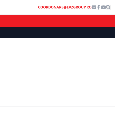
COORDONARE@EVZGROUP.RO
ȘTIRI DE ULTIMĂ ORĂ
Călin Georgescu a recunoscut că a