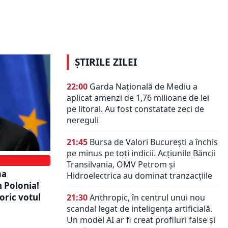
scapă. Cum
primit mașina de la Horațiu Potra.
țară.
Ce apare în anexa declarației de
avere
ȘTIRILE ZILEI
22:00
Garda Națională de Mediu a
aplicat amenzi de 1,76 milioane de lei
pe litoral. Au fost constatate zeci de
nereguli
21:45
Bursa de Valori București a închis
pe minus pe toți indicii. Acțiunile Băncii
Transilvania, OMV Petrom și
ma
Hidroelectrica au dominat tranzacțiile
n Polonia!
oric votul
21:30
Anthropic, în centrul unui nou
scandal legat de inteligența artificială.
Un model AI ar fi creat profiluri false și