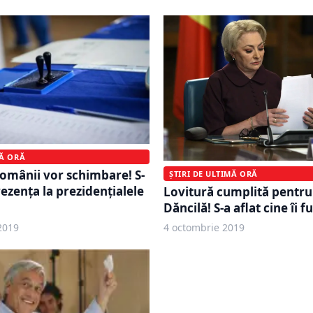
MĂ ORĂ
românii vor schimbare! S-
ȘTIRI DE ULTIMĂ ORĂ
rezența la prezidențialele
Lovitură cumplită pentru
Dăncilă! S-a aflat cine îi f
2019
4 octombrie 2019