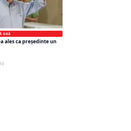
MĂ ORĂ
-a ales ca preşedinte un
10