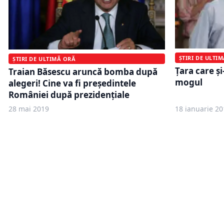
ȘTIRI DE ULTI
ȘTIRI DE ULTIMĂ ORĂ
Țara care şi
Traian Băsescu aruncă bomba după
mogul
alegeri! Cine va fi preşedintele
României după prezidenţiale
28 mai 2019
18 ianuarie 20