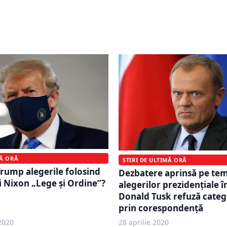
prin care a manipulat
Călin Georgescu nu mai 
cesta este un semnal de
plănuia să pună mâna pe 
ntru Europa
Procurorii au aflat totul
MĂ ORĂ
ȘTIRI DE ULTIMĂ ORĂ
Trump alegerile folosind
Dezbatere aprinsă pe te
ui Nixon „Lege și Ordine”?
alegerilor prezidențiale î
Donald Tusk refuză categ
prin corespondență
2020
28 aprilie 2020