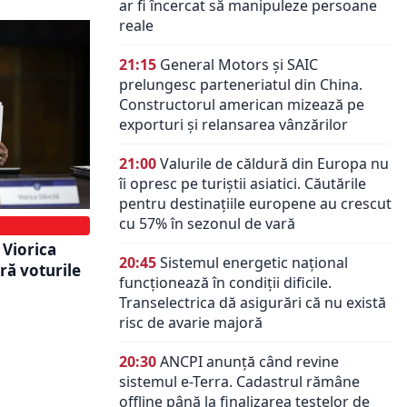
ar fi încercat să manipuleze persoane
reale
21:15
General Motors și SAIC
prelungesc parteneriatul din China.
Constructorul american mizează pe
exporturi și relansarea vânzărilor
21:00
Valurile de căldură din Europa nu
îi opresc pe turiștii asiatici. Căutările
pentru destinațiile europene au crescut
cu 57% în sezonul de vară
 Viorica
20:45
Sistemul energetic național
ură voturile
funcționează în condiții dificile.
Transelectrica dă asigurări că nu există
risc de avarie majoră
20:30
ANCPI anunță când revine
sistemul e-Terra. Cadastrul rămâne
offline până la finalizarea testelor de