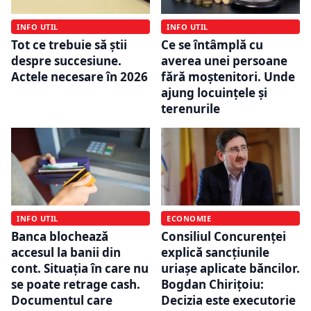
INFO UTIL
INFO UTIL
Tot ce trebuie să știi
Ce se întâmplă cu
despre succesiune.
averea unei persoane
Actele necesare în 2026
fără moștenitori. Unde
ajung locuințele și
terenurile
INFO UTIL
ECONOMIE
Banca blochează
Consiliul Concurenței
accesul la banii din
explică sancțiunile
cont. Situația în care nu
uriașe aplicate băncilor.
se poate retrage cash.
Bogdan Chirițoiu:
Documentul care
Decizia este executorie