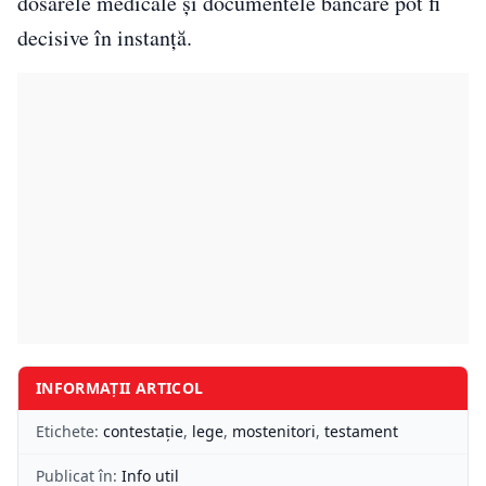
dosarele medicale și documentele bancare pot fi
decisive în instanță.
INFORMAȚII ARTICOL
Etichete:
contestație
,
lege
,
mostenitori
,
testament
Publicat în:
Info util