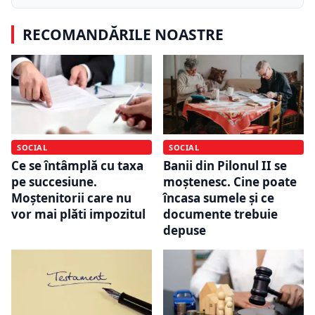
RECOMANDĂRILE NOASTRE
SOCIAL
SOCIAL
Ce se întâmplă cu taxa
Banii din Pilonul II se
pe succesiune.
moștenesc. Cine poate
Moștenitorii care nu
încasa sumele și ce
vor mai plăti impozitul
documente trebuie
depuse