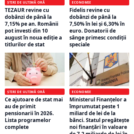
ȘTIRI DE ULTIMĂ ORĂ
ECONOMIE
TEZAUR revine cu
Fidelis revine cu
dobânzi de până la
dobânzi de până la
7,15% pe an. Românii
7,50% în lei și 6,30% în
pot investi din 10
euro. Donatorii de
august în noua ediție a
sânge primesc condiții
titlurilor de stat
speciale
ȘTIRI DE ULTIMĂ ORĂ
ECONOMIE
Ce ajutoare de stat mai
Ministerul Finanțelor a
au de primit
împrumutat peste 1
pensionarii în 2026.
miliard de lei de la
Lista programelor
bănci. Statul pregătește
complete
noi finanțări în valoare
de 7,2 miliarde de lei în