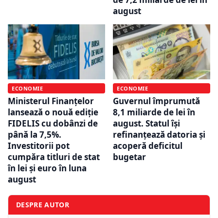
august
ECONOMIE
ECONOMIE
Ministerul Finanțelor
Guvernul împrumută
lansează o nouă ediție
8,1 miliarde de lei în
FIDELIS cu dobânzi de
august. Statul își
până la 7,5%.
refinanțează datoria și
Investitorii pot
acoperă deficitul
cumpăra titluri de stat
bugetar
în lei și euro în luna
august
DESPRE AUTOR