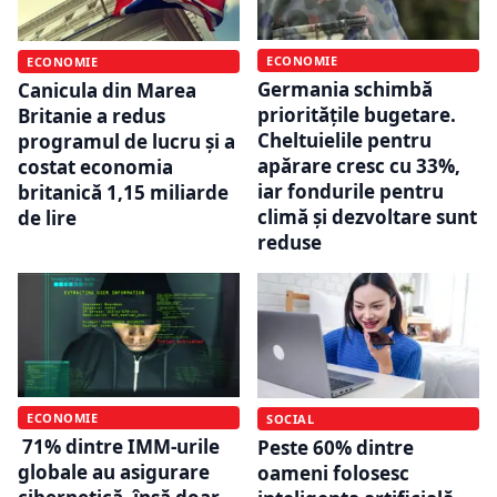
ECONOMIE
ECONOMIE
Germania schimbă
Canicula din Marea
prioritățile bugetare.
Britanie a redus
Cheltuielile pentru
programul de lucru și a
apărare cresc cu 33%,
costat economia
iar fondurile pentru
britanică 1,15 miliarde
climă și dezvoltare sunt
de lire
reduse
ECONOMIE
SOCIAL
71% dintre IMM-urile
Peste 60% dintre
globale au asigurare
oameni folosesc