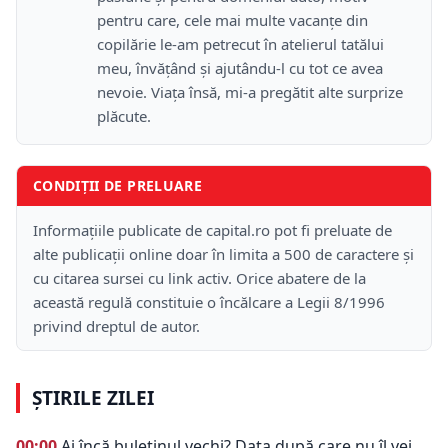
pentru care, cele mai multe vacanțe din
copilărie le-am petrecut în atelierul tatălui
meu, învățând și ajutându-l cu tot ce avea
nevoie. Viața însă, mi-a pregătit alte surprize
plăcute.
CONDIȚII DE PRELUARE
Informațiile publicate de capital.ro pot fi preluate de
alte publicații online doar în limita a 500 de caractere și
cu citarea sursei cu link activ. Orice abatere de la
această regulă constituie o încălcare a Legii 8/1996
privind dreptul de autor.
ȘTIRILE ZILEI
00:00
Ai încă buletinul vechi? Data după care nu îl vei