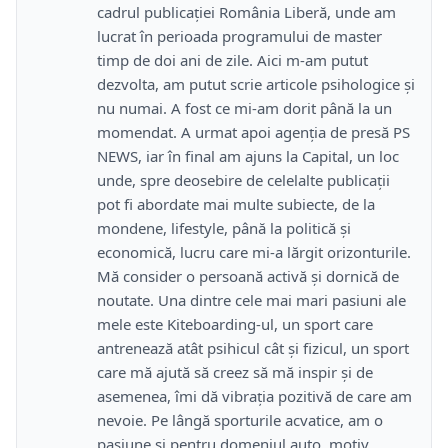
cadrul publicației România Liberă, unde am
lucrat în perioada programului de master
timp de doi ani de zile. Aici m-am putut
dezvolta, am putut scrie articole psihologice și
nu numai. A fost ce mi-am dorit până la un
momendat. A urmat apoi agenția de presă PS
NEWS, iar în final am ajuns la Capital, un loc
unde, spre deosebire de celelalte publicații
pot fi abordate mai multe subiecte, de la
mondene, lifestyle, până la politică și
economică, lucru care mi-a lărgit orizonturile.
Mă consider o persoană activă și dornică de
noutate. Una dintre cele mai mari pasiuni ale
mele este Kiteboarding-ul, un sport care
antrenează atât psihicul cât și fizicul, un sport
care mă ajută să creez să mă inspir și de
asemenea, îmi dă vibrația pozitivă de care am
nevoie. Pe lângă sporturile acvatice, am o
pasiune și pentru domeniul auto, motiv