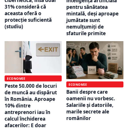
cibernetică, însă doar
inteligența artificială
31% consideră că
pentru sănătatea
aceasta oferă o
mintală, deși aproape
protecție suficientă
jumătate sunt
(studiu)
nemulțumiți de
sfaturile primite
ECONOMIE
ECONOMIE
Peste 50.000 de locuri
Banii despre care
de muncă au dispărut
oamenii nu vorbesc.
în România. Aproape
Salariile și datoriile,
10% dintre
marile secrete ale
antreprenori iau în
românilor
calcul închiderea
afacerilor: E doar