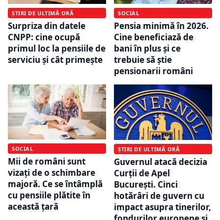
ȘTIRI DE ULTIMĂ ORĂ
SOCIAL
Surpriza din datele
Pensia minimă în 2026.
CNPP: cine ocupă
Cine beneficiază de
primul loc la pensiile de
bani în plus și ce
serviciu și cât primește
trebuie să știe
pensionarii români
SOCIAL
ȘTIRI DE ULTIMĂ ORĂ
Mii de români sunt
Guvernul atacă decizia
vizați de o schimbare
Curții de Apel
majoră. Ce se întâmplă
București. Cinci
cu pensiile plătite în
hotărâri de guvern cu
această țară
impact asupra tinerilor,
fondurilor europene și