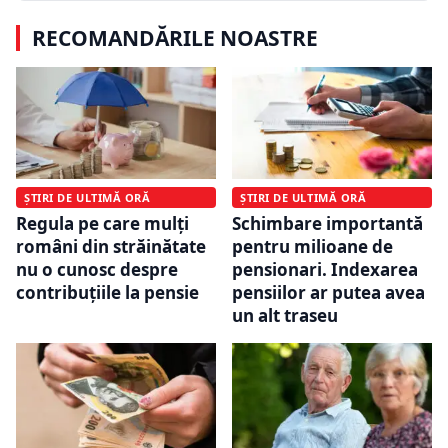
RECOMANDĂRILE NOASTRE
ȘTIRI DE ULTIMĂ ORĂ
ȘTIRI DE ULTIMĂ ORĂ
Regula pe care mulți
Schimbare importantă
români din străinătate
pentru milioane de
nu o cunosc despre
pensionari. Indexarea
contribuțiile la pensie
pensiilor ar putea avea
un alt traseu