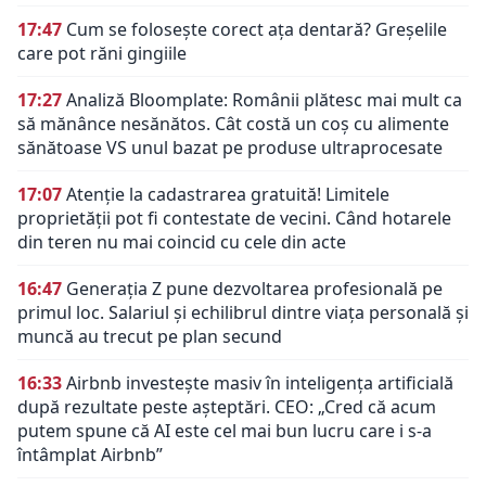
17:47
Cum se folosește corect ața dentară? Greșelile
care pot răni gingiile
17:27
Analiză Bloomplate: Românii plătesc mai mult ca
să mănânce nesănătos. Cât costă un coș cu alimente
sănătoase VS unul bazat pe produse ultraprocesate
17:07
Atenție la cadastrarea gratuită! Limitele
proprietății pot fi contestate de vecini. Când hotarele
din teren nu mai coincid cu cele din acte
16:47
Generația Z pune dezvoltarea profesională pe
primul loc. Salariul și echilibrul dintre viața personală și
muncă au trecut pe plan secund
16:33
Airbnb investește masiv în inteligența artificială
după rezultate peste așteptări. CEO: „Cred că acum
putem spune că AI este cel mai bun lucru care i s-a
întâmplat Airbnb”