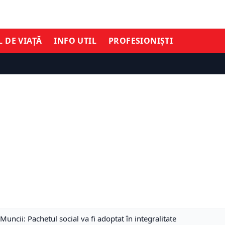
L DE VIAȚĂ
INFO UTIL
PROFESIONIȘTI
ncii: Pachetul social va fi adoptat în integralitate