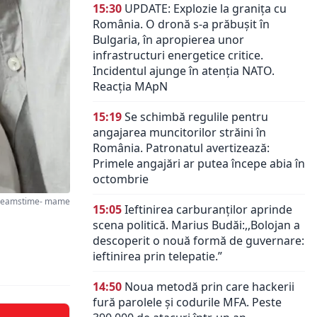
15:30
UPDATE: Explozie la granița cu
România. O dronă s-a prăbușit în
Bulgaria, în apropierea unor
infrastructuri energetice critice.
Incidentul ajunge în atenția NATO.
Reacția MApN
15:19
Se schimbă regulile pentru
angajarea muncitorilor străini în
România. Patronatul avertizează:
Primele angajări ar putea începe abia în
octombrie
reamstime- mame
15:05
Ieftinirea carburanților aprinde
scena politică. Marius Budăi:,,Bolojan a
descoperit o nouă formă de guvernare:
ieftinirea prin telepatie.”
14:50
Noua metodă prin care hackerii
fură parolele și codurile MFA. Peste