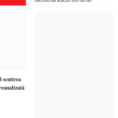
390.000 de atacuri într-un an
d scutirea
reanalizată