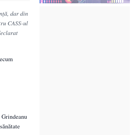
nță, dar din
ntru CASS-ul
declarat
precum
n Grindeanu
 sănătate