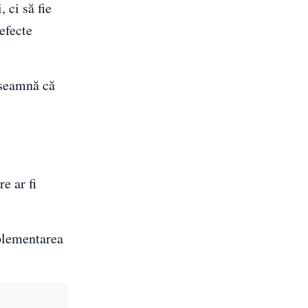
 ci să fie
efecte
înseamnă că
e ar fi
mplementarea