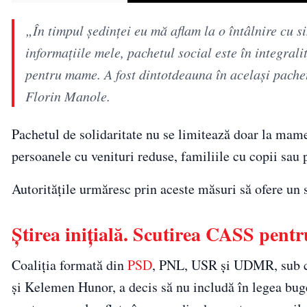
„În timpul ședinței eu mă aflam la o întâlnire cu s
informațiile mele, pachetul social este în integrali
pentru mame. A fost dintotdeauna în același pachet,
Florin Manole.
Pachetul de solidaritate nu se limitează doar la mame
persoanele cu venituri reduse, familiile cu copii sau 
Autoritățile urmăresc prin aceste măsuri să ofere un s
Știrea inițială. Scutirea CASS pent
Coaliția formată din
PSD
, PNL, USR și UDMR, sub co
și Kelemen Hunor, a decis să nu includă în legea buge