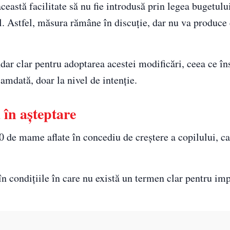
ceastă facilitate să nu fie introdusă prin legea bugetului,
. Astfel, măsura rămâne în discuție, dar nu va produce 
lendar clar pentru adoptarea acestei modificări, ceea ce 
mdată, doar la nivel de intenție.
 în așteptare
 de mame aflate în concediu de creștere a copilului, car
în condițiile în care nu există un termen clar pentru i