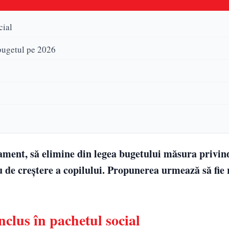
cial
 bugetul pe 2026
rlament, să elimine din legea bugetului măsura privin
 de creștere a copilului. Propunerea urmează să fie 
lus în pachetul social