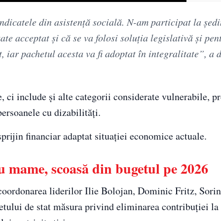
indicatele din asistență socială. N-am participat la ședi
tate acceptat și că se va folosi soluția legislativă și pe
 iar pachetul acesta va fi adoptat în integralitate”, a 
, ci include și alte categorii considerate vulnerabile, 
persoanele cu dizabilități.
prijin financiar adaptat situației economice actuale.
ru mame, scoasă din bugetul pe 2026
ordonarea liderilor Ilie Bolojan, Dominic Fritz, Sori
tului de stat măsura privind eliminarea contribuției la