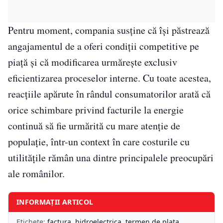
Pentru moment, compania susține că își păstrează
angajamentul de a oferi condiții competitive pe
piață și că modificarea urmărește exclusiv
eficientizarea proceselor interne. Cu toate acestea,
reacțiile apărute în rândul consumatorilor arată că
orice schimbare privind facturile la energie
continuă să fie urmărită cu mare atenție de
populație, într-un context în care costurile cu
utilitățile rămân una dintre principalele preocupări
ale românilor.
INFORMAȚII ARTICOL
Etichete:
factura
,
hidroelectrica
,
termen de plata