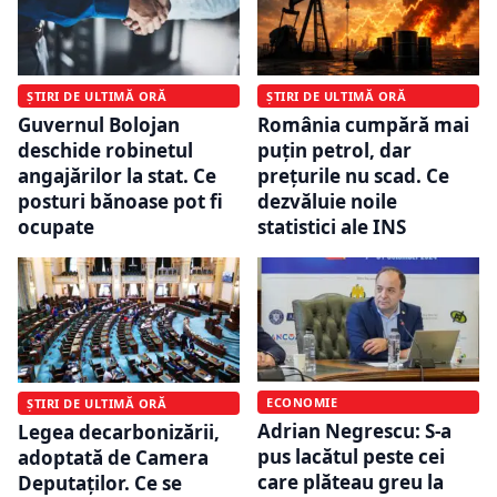
ȘTIRI DE ULTIMĂ ORĂ
ȘTIRI DE ULTIMĂ ORĂ
Guvernul Bolojan
România cumpără mai
deschide robinetul
puțin petrol, dar
angajărilor la stat. Ce
prețurile nu scad. Ce
posturi bănoase pot fi
dezvăluie noile
ocupate
statistici ale INS
ECONOMIE
ȘTIRI DE ULTIMĂ ORĂ
Adrian Negrescu: S-a
Legea decarbonizării,
pus lacătul peste cei
adoptată de Camera
care plăteau greu la
Deputaților. Ce se