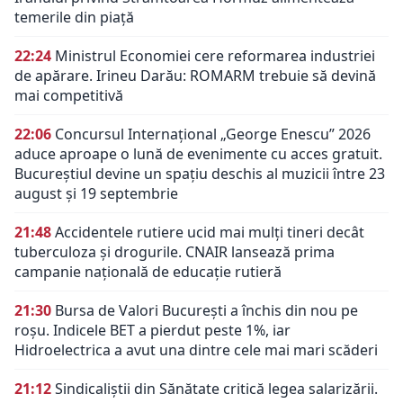
temerile din piață
22:24
Ministrul Economiei cere reformarea industriei
de apărare. Irineu Darău: ROMARM trebuie să devină
mai competitivă
22:06
Concursul Internațional „George Enescu” 2026
aduce aproape o lună de evenimente cu acces gratuit.
Bucureștiul devine un spațiu deschis al muzicii între 23
august și 19 septembrie
21:48
Accidentele rutiere ucid mai mulți tineri decât
tuberculoza și drogurile. CNAIR lansează prima
campanie națională de educație rutieră
21:30
Bursa de Valori București a închis din nou pe
roșu. Indicele BET a pierdut peste 1%, iar
Hidroelectrica a avut una dintre cele mai mari scăderi
21:12
Sindicaliștii din Sănătate critică legea salarizării.