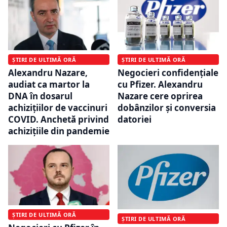
ȘTIRI DE ULTIMĂ ORĂ
ȘTIRI DE ULTIMĂ ORĂ
Alexandru Nazare,
Negocieri confidențiale
audiat ca martor la
cu Pfizer. Alexandru
DNA în dosarul
Nazare cere oprirea
achizițiilor de vaccinuri
dobânzilor și conversia
COVID. Anchetă privind
datoriei
achizițiile din pandemie
ȘTIRI DE ULTIMĂ ORĂ
ȘTIRI DE ULTIMĂ ORĂ