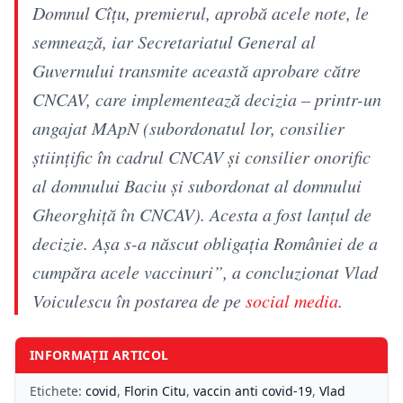
Domnul Cîțu, premierul, aprobă acele note, le
semnează, iar Secretariatul General al
Guvernului transmite această aprobare către
CNCAV, care implementează decizia – printr-un
angajat MApN (subordonatul lor, consilier
științific în cadrul CNCAV și consilier onorific
al domnului Baciu și subordonat al domnului
Gheorghiță în CNCAV). Acesta a fost lanțul de
decizie. Așa s-a născut obligația României de a
cumpăra acele vaccinuri”, a concluzionat Vlad
Voiculescu în postarea de pe
social media
.
INFORMAȚII ARTICOL
Etichete:
covid
,
Florin Citu
,
vaccin anti covid-19
,
Vlad