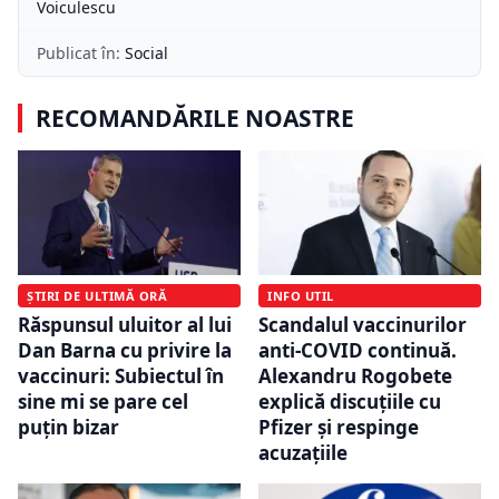
Voiculescu
Publicat în:
Social
RECOMANDĂRILE NOASTRE
ȘTIRI DE ULTIMĂ ORĂ
INFO UTIL
Răspunsul uluitor al lui
Scandalul vaccinurilor
Dan Barna cu privire la
anti-COVID continuă.
vaccinuri: Subiectul în
Alexandru Rogobete
sine mi se pare cel
explică discuțiile cu
puțin bizar
Pfizer și respinge
acuzațiile