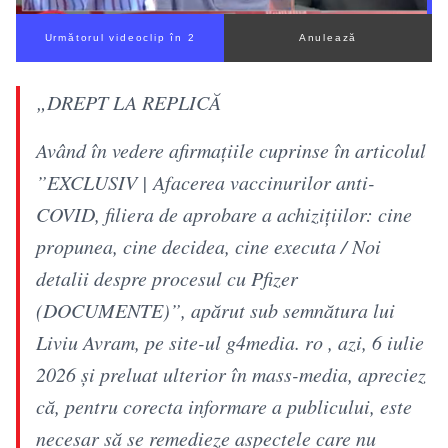
Următorul videoclip în 1
Anulează
„DREPT LA REPLICĂ
Având în vedere afirmațiile cuprinse în articolul
”EXCLUSIV | Afacerea vaccinurilor anti-
COVID, filiera de aprobare a achizițiilor: cine
propunea, cine decidea, cine executa / Noi
detalii despre procesul cu Pfizer
(DOCUMENTE)”, apărut sub semnătura lui
Liviu Avram, pe site-ul g4media. ro , azi, 6 iulie
2026 și preluat ulterior în mass-media, apreciez
că, pentru corecta informare a publicului, este
necesar să se remedieze aspectele care nu