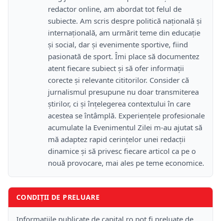
redactor online, am abordat tot felul de
subiecte. Am scris despre politică națională și
internațională, am urmărit teme din educație
și social, dar și evenimente sportive, fiind
pasionată de sport. Îmi place să documentez
atent fiecare subiect și să ofer informații
corecte și relevante cititorilor. Consider că
jurnalismul presupune nu doar transmiterea
știrilor, ci și înțelegerea contextului în care
acestea se întâmplă. Experiențele profesionale
acumulate la Evenimentul Zilei m-au ajutat să
mă adaptez rapid cerințelor unei redacții
dinamice și să privesc fiecare articol ca pe o
nouă provocare, mai ales pe teme economice.
CONDIȚII DE PRELUARE
Informațiile publicate de capital.ro pot fi preluate de