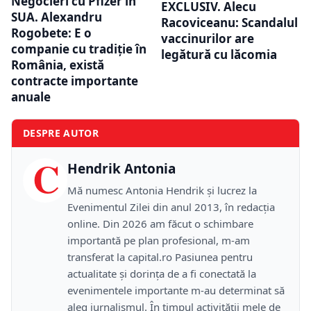
Negocieri cu Pfizer în
EXCLUSIV. Alecu
SUA. Alexandru
Racoviceanu: Scandalul
Rogobete: E o
vaccinurilor are
companie cu tradiție în
legătură cu lăcomia
România, există
contracte importante
anuale
DESPRE AUTOR
C
Hendrik Antonia
Mă numesc Antonia Hendrik și lucrez la
Evenimentul Zilei din anul 2013, în redacția
online. Din 2026 am făcut o schimbare
importantă pe plan profesional, m-am
transferat la capital.ro Pasiunea pentru
actualitate și dorința de a fi conectată la
evenimentele importante m-au determinat să
aleg jurnalismul. În timpul activității mele de