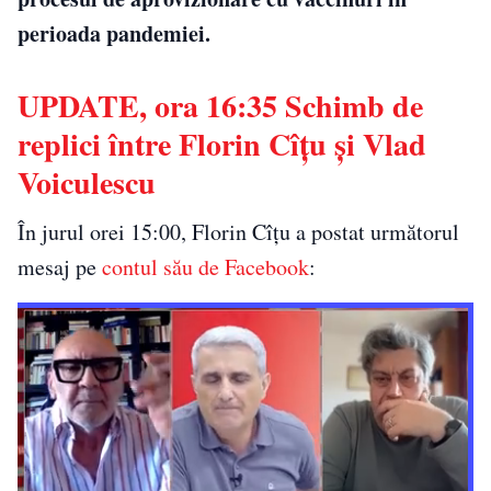
perioada pandemiei.
UPDATE, ora 16:35 Schimb de
replici între Florin Cîțu și Vlad
Voiculescu
În jurul orei 15:00, Florin Cîțu a postat următorul
mesaj pe
contul său de Facebook
: