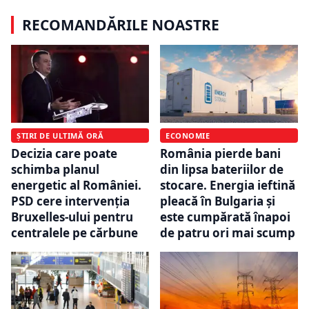
RECOMANDĂRILE NOASTRE
ȘTIRI DE ULTIMĂ ORĂ
ECONOMIE
Decizia care poate
România pierde bani
schimba planul
din lipsa bateriilor de
energetic al României.
stocare. Energia ieftină
PSD cere intervenția
pleacă în Bulgaria și
Bruxelles-ului pentru
este cumpărată înapoi
centralele pe cărbune
de patru ori mai scump