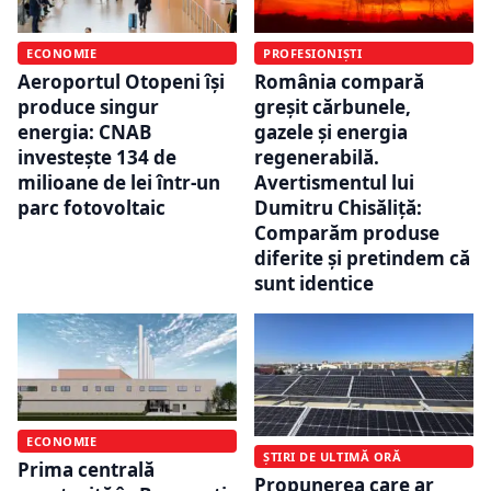
ECONOMIE
PROFESIONIȘTI
Aeroportul Otopeni își
România compară
produce singur
greșit cărbunele,
energia: CNAB
gazele și energia
investește 134 de
regenerabilă.
milioane de lei într-un
Avertismentul lui
parc fotovoltaic
Dumitru Chisăliță:
Comparăm produse
diferite și pretindem că
sunt identice
ECONOMIE
ȘTIRI DE ULTIMĂ ORĂ
Prima centrală
Propunerea care ar