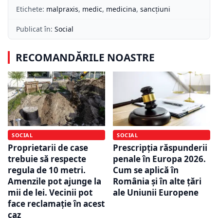
Etichete:
malpraxis
,
medic
,
medicina
,
sancțiuni
Publicat în:
Social
RECOMANDĂRILE NOASTRE
SOCIAL
SOCIAL
Proprietarii de case
Prescripția răspunderii
trebuie să respecte
penale în Europa 2026.
regula de 10 metri.
Cum se aplică în
Amenzile pot ajunge la
România și în alte țări
mii de lei. Vecinii pot
ale Uniunii Europene
face reclamație în acest
caz