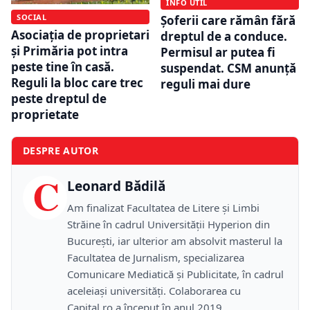
INFO UTIL
SOCIAL
Șoferii care rămân fără
Asociația de proprietari
dreptul de a conduce.
și Primăria pot intra
Permisul ar putea fi
peste tine în casă.
suspendat. CSM anunță
Reguli la bloc care trec
reguli mai dure
peste dreptul de
proprietate
DESPRE AUTOR
C
Leonard Bădilă
Am finalizat Facultatea de Litere și Limbi
Străine în cadrul Universității Hyperion din
București, iar ulterior am absolvit masterul la
Facultatea de Jurnalism, specializarea
Comunicare Mediatică și Publicitate, în cadrul
aceleiași universități. Colaborarea cu
Capital.ro a început în anul 2019.