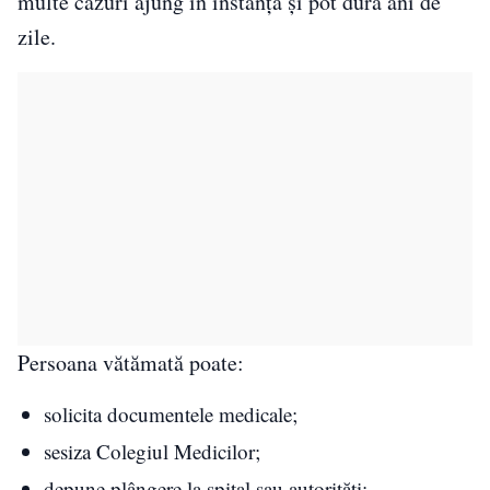
multe cazuri ajung în instanță și pot dura ani de
zile.
Persoana vătămată poate:
solicita documentele medicale;
sesiza Colegiul Medicilor;
depune plângere la spital sau autorități;