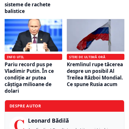
sisteme de rachete
balistice
INFO UTIL
ȘTIRI DE ULTIMĂ ORĂ
Pariu record pus pe
Kremlinul rupe tăcerea
Vladimir Putin. În ce
despre un posibil Al
condiție ar putea
Treilea Război Mondial.
câștiga milioane de
Ce spune Rusia acum
dolari
DESPRE AUTOR
C
Leonard Bădilă