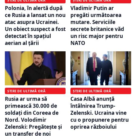
ȘTIRI DE ULTIMĂ ORĂ
ȘTIRI DE ULTIMĂ ORĂ
Polonia, în alertă după
Vladimir Putin ar
ce Rusia a lansat un nou
pregăti următoarea
atac asupra Ucrainei.
mutare. Serviciile
Un obiect suspect a fost
secrete britanice văd
detectat în spațiul
un risc major pentru
aerian al țării
NATO
ȘTIRI DE ULTIMĂ ORĂ
ȘTIRI DE ULTIMĂ ORĂ
Rusia ar urma să
Casa Albă anunță
primească 30.000 de
întâlnirea Trump-
soldați din Coreea de
Zelenski. Ucraina vine
Nord. Volodimir
cu o propunere pentru
Zelenski: Pregăteşte și
oprirea războiului
un transfer de noi