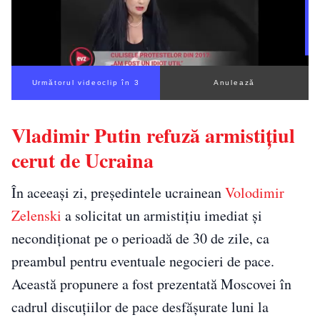
Următorul videoclip în 3
Anulează
Vladimir Putin refuză armistițiul
cerut de Ucraina
În aceeași zi, președintele ucrainean
Volodimir
Zelenski
a solicitat un armistițiu imediat și
necondiționat pe o perioadă de 30 de zile, ca
preambul pentru eventuale negocieri de pace.
Această propunere a fost prezentată Moscovei în
cadrul discuțiilor de pace desfășurate luni la