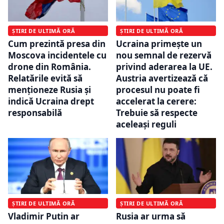
ȘTIRI DE ULTIMĂ ORĂ
ȘTIRI DE ULTIMĂ ORĂ
Cum prezintă presa din
Ucraina primește un
Moscova incidentele cu
nou semnal de rezervă
drone din România.
privind aderarea la UE.
Relatările evită să
Austria avertizează că
menționeze Rusia și
procesul nu poate fi
indică Ucraina drept
accelerat la cerere:
responsabilă
Trebuie să respecte
aceleași reguli
ȘTIRI DE ULTIMĂ ORĂ
ȘTIRI DE ULTIMĂ ORĂ
Vladimir Putin ar
Rusia ar urma să