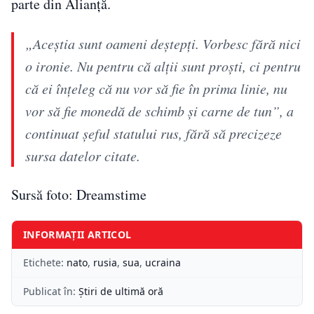
parte din Alianță.
„Aceştia sunt oameni deştepţi. Vorbesc fără nici
o ironie. Nu pentru că alţii sunt proşti, ci pentru
că ei înţeleg că nu vor să fie în prima linie, nu
vor să fie monedă de schimb şi carne de tun”, a
continuat şeful statului rus, fără să precizeze
sursa datelor citate.
Sursă foto: Dreamstime
INFORMAȚII ARTICOL
Etichete:
nato
,
rusia
,
sua
,
ucraina
Publicat în:
Știri de ultimă oră