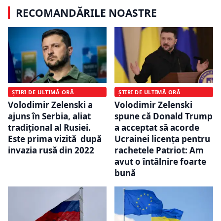
RECOMANDĂRILE NOASTRE
ȘTIRI DE ULTIMĂ ORĂ
ȘTIRI DE ULTIMĂ ORĂ
Volodimir Zelenski a
Volodimir Zelenski
ajuns în Serbia, aliat
spune că Donald Trump
tradiţional al Rusiei.
a acceptat să acorde
Este prima vizită după
Ucrainei licenţa pentru
invazia rusă din 2022
rachetele Patriot: Am
avut o întâlnire foarte
bună