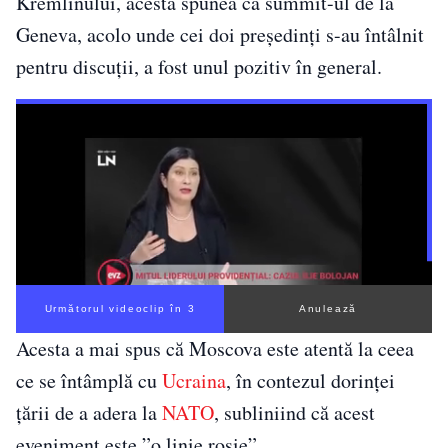
Kremlinului, acesta spunea că summit-ul de la
Geneva, acolo unde cei doi președinți s-au întâlnit
pentru discuții, a fost unul pozitiv în general.
Următorul videoclip în 3
Anulează
Acesta a mai spus că Moscova este atentă la ceea
ce se întâmplă cu
Ucraina
, în contezul dorinței
țării de a adera la
NATO
, subliniind că acest
eveniment este ”o linie roșie”.