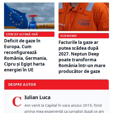
ȘTIRI DE ULTIMĂ ORĂ
ECONOMIE
Deficit de gaze în
Facturile la gaze ar
Europa. Cum
putea scădea după
reconfigurează
2027. Neptun Deep
România, Germania,
poate transforma
Cipru și Egipt harta
România într-un mare
energiei în UE
producător de gaze
DESPRE AUTOR
C
Iulian Luca
Am venit la Capital în vara anului 2019, fiind
prima mea experiență ca jurnalist după ce am