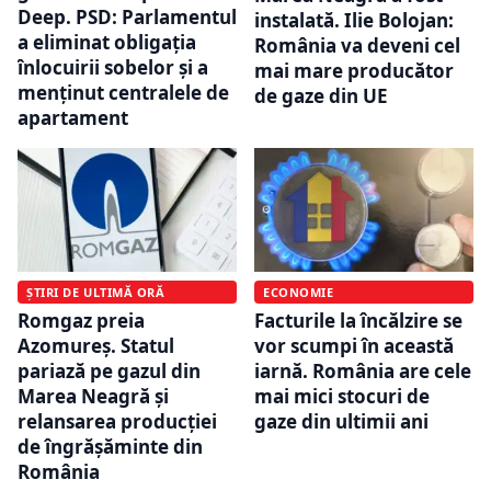
Deep. PSD: Parlamentul
instalată. Ilie Bolojan:
a eliminat obligația
România va deveni cel
înlocuirii sobelor și a
mai mare producător
menținut centralele de
de gaze din UE
apartament
ȘTIRI DE ULTIMĂ ORĂ
ECONOMIE
Romgaz preia
Facturile la încălzire se
Azomureș. Statul
vor scumpi în această
pariază pe gazul din
iarnă. România are cele
Marea Neagră și
mai mici stocuri de
relansarea producției
gaze din ultimii ani
de îngrășăminte din
România