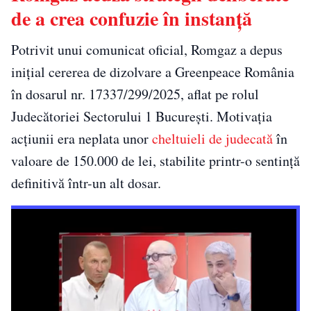
de a crea confuzie în instanță
Potrivit unui comunicat oficial, Romgaz a depus
inițial cererea de dizolvare a Greenpeace România
în dosarul nr. 17337/299/2025, aflat pe rolul
Judecătoriei Sectorului 1 București. Motivația
acțiunii era neplata unor
cheltuieli de judecată
în
valoare de 150.000 de lei, stabilite printr-o sentință
definitivă într-un alt dosar.