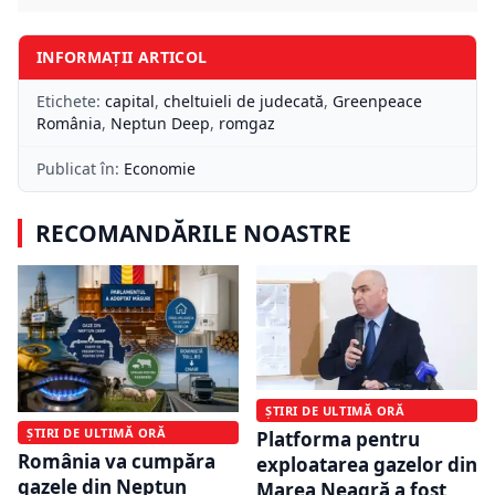
INFORMAȚII ARTICOL
Etichete:
capital
,
cheltuieli de judecată
,
Greenpeace
România
,
Neptun Deep
,
romgaz
Publicat în:
Economie
RECOMANDĂRILE NOASTRE
ȘTIRI DE ULTIMĂ ORĂ
ȘTIRI DE ULTIMĂ ORĂ
Platforma pentru
România va cumpăra
exploatarea gazelor din
gazele din Neptun
Marea Neagră a fost