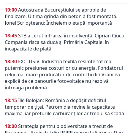
19:00
Autostrada Bucureștiului se apropie de
finalizare. Ultima grindă din beton a fost montată.
Ionel Scrioșteanu: Încheiem o etapă importantă
18:45
STB a cerut intrarea în insolvență. Ciprian Ciucu:
Compania risca să ducă și Primăria Capitalei în
incapacitate de plată
18:30
EXCLUSIV. Industria textilă resimte tot mai
puternic presiunea costurilor cu energia. Fondatorul
celui mai mare producător de confecții din Vrancea
explică de ce panourile fotovoltaice nu rezolvă
întreaga problemă
18:15
Ilie Bolojan: România a depășit deficitul
temporar de țiței. Petromidia revine la capacitate
maximă, iar prețurile carburanților ar trebui să scadă
18:00
Strategia pentru biodiversitate a trecut de
Parlament. Proiectul din PNRR merge la Nicușor Dan