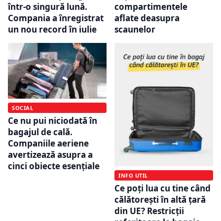
compartimentele
într-o singură lună.
aflate deasupra
Compania a înregistrat
scaunelor
un nou record în iulie
SOCIAL
Ce nu pui niciodată în
bagajul de cală.
Companiile aeriene
avertizează asupra a
cinci obiecte esențiale
INFO UTIL
Ce poți lua cu tine când
călătorești în altă țară
din UE? Restricții