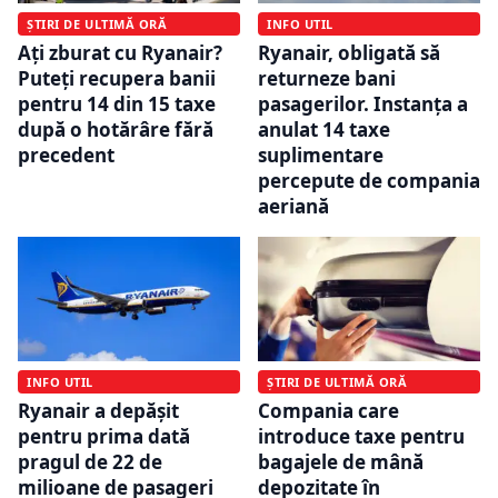
ȘTIRI DE ULTIMĂ ORĂ
INFO UTIL
Ați zburat cu Ryanair?
Ryanair, obligată să
Puteți recupera banii
returneze bani
pentru 14 din 15 taxe
pasagerilor. Instanța a
după o hotărâre fără
anulat 14 taxe
precedent
suplimentare
percepute de compania
aeriană
ȘTIRI DE ULTIMĂ ORĂ
INFO UTIL
Compania care
Ryanair a depășit
introduce taxe pentru
pentru prima dată
bagajele de mână
pragul de 22 de
depozitate în
milioane de pasageri