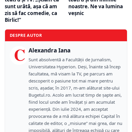
sunt urâtă, așa că am
noastre. Ne va lumina
zis să fac comedie, ca
veșnic
Birlic!”
DESPRE AUTOR
C
Alexandra Iana
Sunt absolventă a Facultății de Jurnalism,
Universitatea Hyperion. Deși, înainte să încep
facultatea, mă visam la TV, pe parcurs am
descoperit o pasiune tot mai mare pentru
scris, așadar, în 2017, m-am alăturat site-ului
Bugetul.ro. Acolo am lucrat timp de șapte ani,
fiind locul unde am învățat și am acumulat
experiență. Din iulie 2024, am acceptat
provocarea de a mă alătura echipei Capital în
calitate de editor, o „misiune” mai grea, dar nu
imposibilă, alături de întreaga echipă cu care