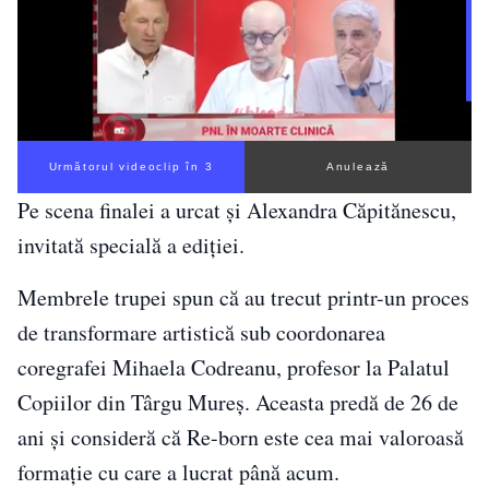
Următorul videoclip în 3
Anulează
Pe scena finalei a urcat și Alexandra Căpitănescu,
invitată specială a ediției.
Membrele trupei spun că au trecut printr-un proces
de transformare artistică sub coordonarea
coregrafei Mihaela Codreanu, profesor la Palatul
Copiilor din Târgu Mureș. Aceasta predă de 26 de
ani și consideră că Re-born este cea mai valoroasă
formație cu care a lucrat până acum.