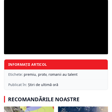
INFORMAȚII ARTICOL
Etichete:
premiu
,
protv
,
romanii au talent
Publicat în:
Știri de ultimă oră
RECOMANDĂRILE NOASTRE