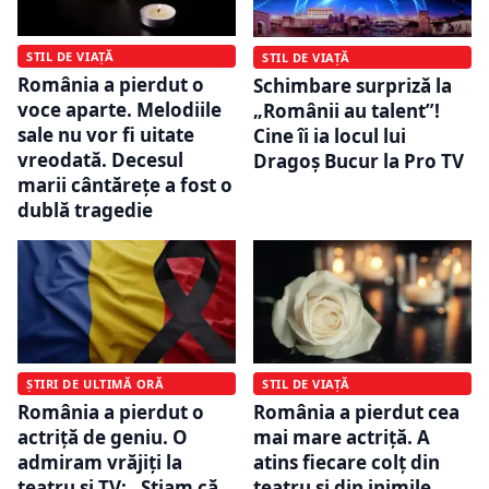
STIL DE VIAȚĂ
STIL DE VIAȚĂ
România a pierdut o
Schimbare surpriză la
voce aparte. Melodiile
„Românii au talent”!
sale nu vor fi uitate
Cine îi ia locul lui
vreodată. Decesul
Dragoș Bucur la Pro TV
marii cântărețe a fost o
dublă tragedie
ȘTIRI DE ULTIMĂ ORĂ
STIL DE VIAȚĂ
România a pierdut o
România a pierdut cea
actriță de geniu. O
mai mare actriță. A
admiram vrăjiți la
atins fiecare colţ din
teatru și TV: „Știam că
teatru şi din inimile