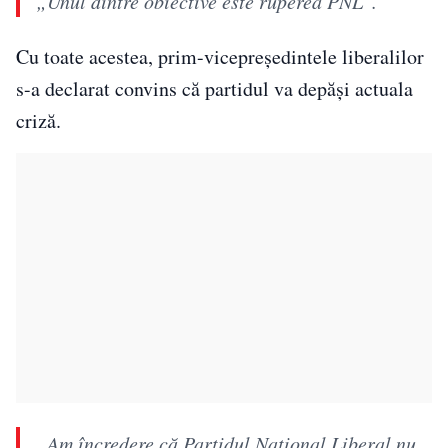
„Unul dintre obiective este ruperea PNL”.
Cu toate acestea, prim-vicepreședintele liberalilor
s-a declarat convins că partidul va depăși actuala
criză.
„Am încredere că Partidul Naţional Liberal nu