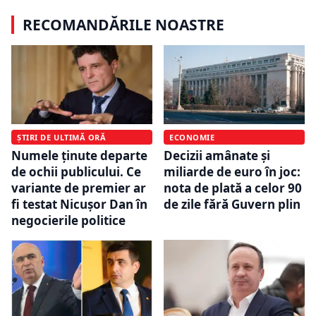
RECOMANDĂRILE NOASTRE
ȘTIRI DE ULTIMĂ ORĂ
ECONOMIE
Numele ținute departe
Decizii amânate și
de ochii publicului. Ce
miliarde de euro în joc:
variante de premier ar
nota de plată a celor 90
fi testat Nicușor Dan în
de zile fără Guvern plin
negocierile politice