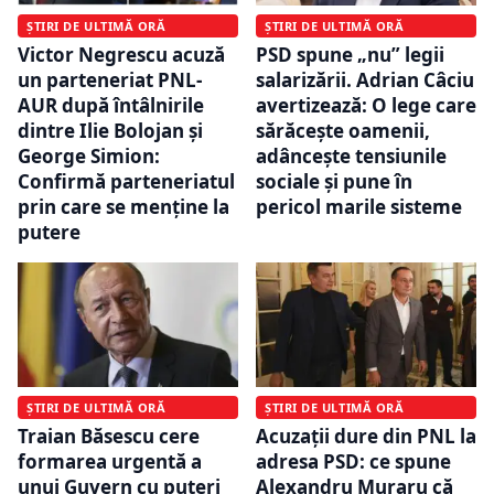
ȘTIRI DE ULTIMĂ ORĂ
ȘTIRI DE ULTIMĂ ORĂ
Victor Negrescu acuză
PSD spune „nu” legii
un parteneriat PNL-
salarizării. Adrian Câciu
AUR după întâlnirile
avertizează: O lege care
dintre Ilie Bolojan și
sărăcește oamenii,
George Simion:
adâncește tensiunile
Confirmă parteneriatul
sociale și pune în
prin care se menține la
pericol marile sisteme
putere
ȘTIRI DE ULTIMĂ ORĂ
ȘTIRI DE ULTIMĂ ORĂ
Traian Băsescu cere
Acuzații dure din PNL la
formarea urgentă a
adresa PSD: ce spune
unui Guvern cu puteri
Alexandru Muraru că