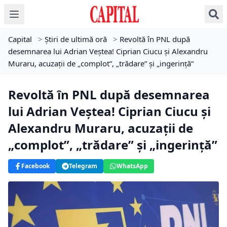
Capital
>
Știri de ultimă oră
>
Revoltă în PNL după
desemnarea lui Adrian Veștea! Ciprian Ciucu și Alexandru
Muraru, acuzații de „complot”, „trădare” și „ingerință”
Revoltă în PNL după desemnarea
lui Adrian Veștea! Ciprian Ciucu și
Alexandru Muraru, acuzații de
„complot”, „trădare” și „ingerință”
Facebook
Telegram
WhatsApp