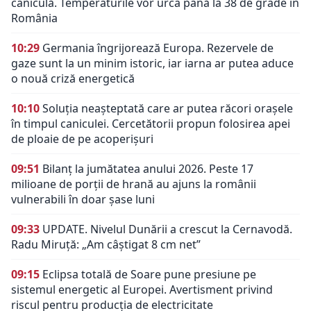
caniculă. Temperaturile vor urca până la 38 de grade în
România
10:29
Germania îngrijorează Europa. Rezervele de
gaze sunt la un minim istoric, iar iarna ar putea aduce
o nouă criză energetică
10:10
Soluția neașteptată care ar putea răcori orașele
în timpul caniculei. Cercetătorii propun folosirea apei
de ploaie de pe acoperișuri
09:51
Bilanț la jumătatea anului 2026. Peste 17
milioane de porții de hrană au ajuns la românii
vulnerabili în doar șase luni
09:33
UPDATE. Nivelul Dunării a crescut la Cernavodă.
Radu Miruță: „Am câștigat 8 cm net”
09:15
Eclipsa totală de Soare pune presiune pe
sistemul energetic al Europei. Avertisment privind
riscul pentru producția de electricitate