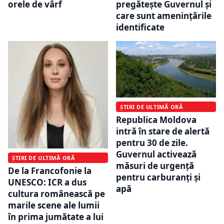
orele de vârf
pregătește Guvernul și
care sunt amenințările
identificate
ȘTIRI DE ULTIMĂ ORĂ
Republica Moldova
intră în stare de alertă
pentru 30 de zile.
Guvernul activează
ȘTIRI DE ULTIMĂ ORĂ
măsuri de urgență
De la Francofonie la
pentru carburanți și
UNESCO: ICR a dus
apă
cultura românească pe
marile scene ale lumii
în prima jumătate a lui