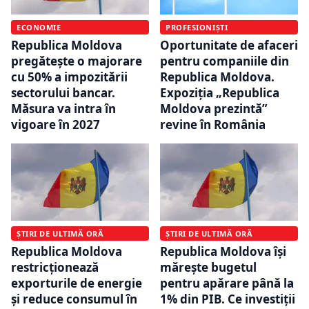
ECONOMIE
PROFESIONIȘTI
Republica Moldova
Oportunitate de afaceri
pregătește o majorare
pentru companiile din
cu 50% a impozitării
Republica Moldova.
sectorului bancar.
Expoziția „Republica
Măsura va intra în
Moldova prezintă”
vigoare în 2027
revine în România
ȘTIRI DE ULTIMĂ ORĂ
ȘTIRI DE ULTIMĂ ORĂ
Republica Moldova
Republica Moldova își
restricționează
mărește bugetul
exporturile de energie
pentru apărare până la
și reduce consumul în
1% din PIB. Ce investiții