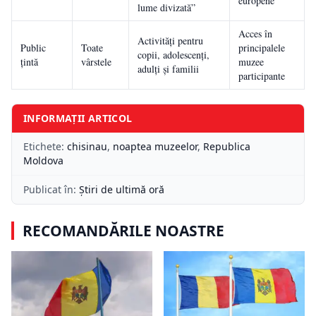
europene
lume divizată”
Acces în
Activități pentru
Public
Toate
principalele
copii, adolescenți,
țintă
vârstele
muzee
adulți și familii
participante
INFORMAȚII ARTICOL
Etichete:
chisinau
,
noaptea muzeelor
,
Republica
Moldova
Publicat în:
Știri de ultimă oră
RECOMANDĂRILE NOASTRE