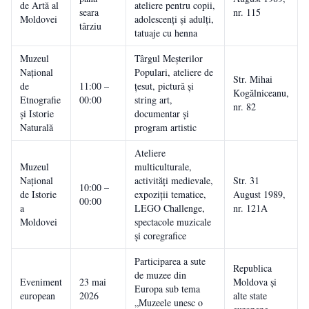
de Artă al
ateliere pentru copii,
seara
nr. 115
Moldovei
adolescenți și adulți,
târziu
tatuaje cu henna
Muzeul
Târgul Meșterilor
Național
Populari, ateliere de
Str. Mihai
de
11:00 –
țesut, pictură și
Kogălniceanu,
Etnografie
00:00
string art,
nr. 82
și Istorie
documentar și
Naturală
program artistic
Ateliere
Muzeul
multiculturale,
Național
activități medievale,
Str. 31
10:00 –
de Istorie
expoziții tematice,
August 1989,
00:00
a
LEGO Challenge,
nr. 121A
Moldovei
spectacole muzicale
și coregrafice
Participarea a sute
Republica
de muzee din
Eveniment
23 mai
Moldova și
Europa sub tema
european
2026
alte state
„Muzeele unesc o