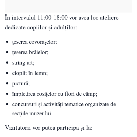
În intervalul 11:00-18:00 vor avea loc ateliere
dedicate copiilor și adulților:
țeserea covorașelor;
țeserea brâielor;
string art;
cioplit în lemn;
pictură;
împletirea cosițelor cu flori de câmp;
concursuri și activități tematice organizate de
secțiile muzeului.
Vizitatorii vor putea participa și la: