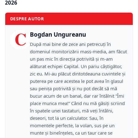
2026
DESPRE AUTOR
C
Bogdan Ungureanu
După mai bine de zece ani petrecuţi în
domeniul monitorizării mass-media, am făcut
un pas mic în direcţia potrivită şi m-am
alăturat echipei Capital. Un pariu câştigător,
zic eu. Mi-au plăcut dintotdeauna cuvintele şi
puterea pe care acestea le pot avea în glasul
sau peniţa potrivită şi nu pot decât să mă
bucur acum de un banal, dar rar întâlnit “Îmi
place munca mea!” Când nu mă găsiţi scriind
în spatele unei tastaturi, mă veţi întâlni,
deseori, tot la un calculator. Sau, în
momentele perfecte, la volan, sus pe un
munte şi bineînţeles, ca un taur care se