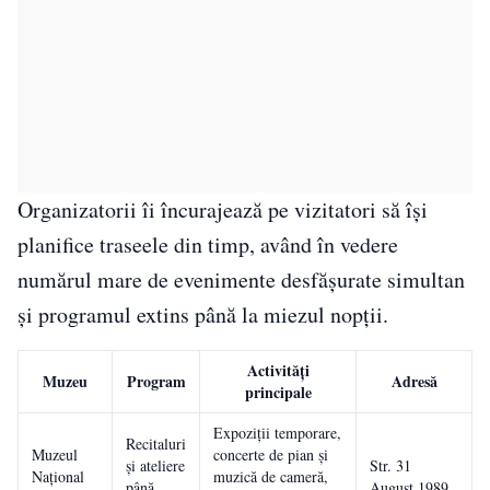
Organizatorii îi încurajează pe vizitatori să își
planifice traseele din timp, având în vedere
numărul mare de evenimente desfășurate simultan
și programul extins până la miezul nopții.
Activități
Muzeu
Program
Adresă
principale
Expoziții temporare,
Recitaluri
Muzeul
concerte de pian și
și ateliere
Str. 31
Național
muzică de cameră,
până
August 1989,