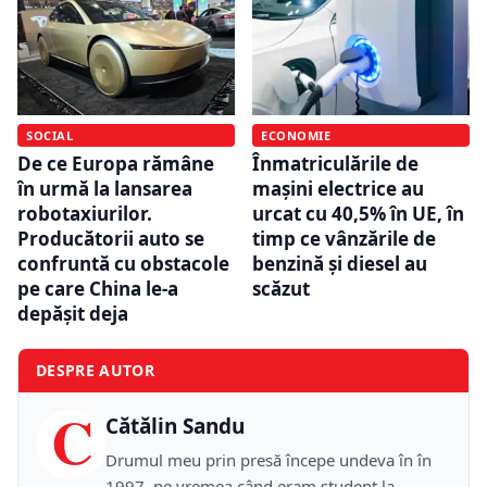
ECONOMIE
SOCIAL
Înmatriculările de
De ce Europa rămâne
mașini electrice au
în urmă la lansarea
urcat cu 40,5% în UE, în
robotaxiurilor.
timp ce vânzările de
Producătorii auto se
benzină și diesel au
confruntă cu obstacole
scăzut
pe care China le-a
depășit deja
DESPRE AUTOR
C
Cătălin Sandu
Drumul meu prin presă începe undeva în în
1997, pe vremea când eram student la