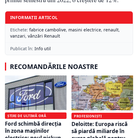
INFORMAȚII ARTICOL
Etichete:
fabrice cambolive
,
masini electrice
,
renault
,
vanzari
,
vânzări Renault
Publicat în:
Info util
RECOMANDĂRILE NOASTRE
ȘTIRI DE ULTIMĂ ORĂ
PROFESIONIȘTI
Ford schimbă direcția
Deloitte: Europa riscă
în zona mașinilor
să piardă miliarde în
electrice: noul pickup