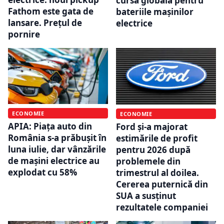
cursa globală pentru
Fathom este gata de
bateriile mașinilor
lansare. Prețul de
electrice
pornire
ECONOMIE
ECONOMIE
APIA: Piața auto din
Ford și-a majorat
România s-a prăbușit în
estimările de profit
luna iulie, dar vânzările
pentru 2026 după
de mașini electrice au
problemele din
explodat cu 58%
trimestrul al doilea.
Cererea puternică din
SUA a susținut
rezultatele companiei