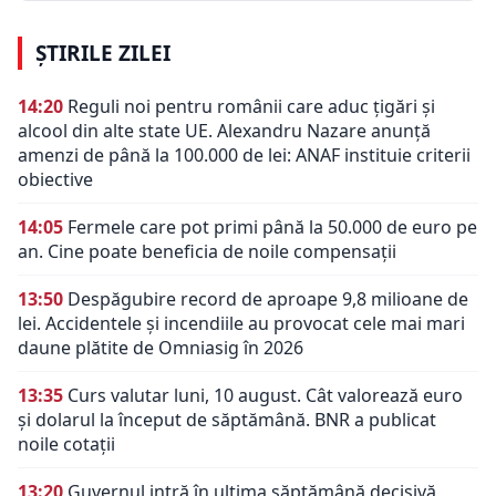
ȘTIRILE ZILEI
14:20
Reguli noi pentru românii care aduc țigări și
alcool din alte state UE. Alexandru Nazare anunță
amenzi de până la 100.000 de lei: ANAF instituie criterii
obiective
14:05
Fermele care pot primi până la 50.000 de euro pe
an. Cine poate beneficia de noile compensații
13:50
Despăgubire record de aproape 9,8 milioane de
lei. Accidentele și incendiile au provocat cele mai mari
daune plătite de Omniasig în 2026
13:35
Curs valutar luni, 10 august. Cât valorează euro
și dolarul la început de săptămână. BNR a publicat
noile cotații
13:20
Guvernul intră în ultima săptămână decisivă