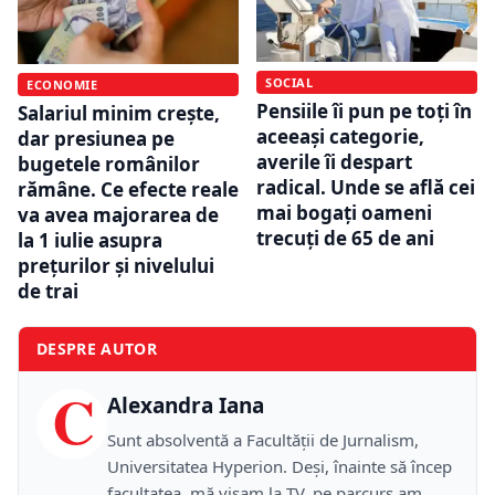
SOCIAL
ECONOMIE
Pensiile îi pun pe toți în
Salariul minim crește,
aceeași categorie,
dar presiunea pe
averile îi despart
bugetele românilor
radical. Unde se află cei
rămâne. Ce efecte reale
mai bogați oameni
va avea majorarea de
trecuți de 65 de ani
la 1 iulie asupra
prețurilor și nivelului
de trai
DESPRE AUTOR
C
Alexandra Iana
Sunt absolventă a Facultății de Jurnalism,
Universitatea Hyperion. Deși, înainte să încep
facultatea, mă visam la TV, pe parcurs am