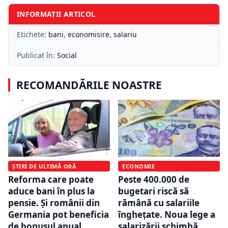
INFORMAȚII ARTICOL
Etichete:
bani
,
economisire
,
salariu
Publicat în:
Social
RECOMANDĂRILE NOASTRE
ECONOMIE
ȘTIRI DE ULTIMĂ ORĂ
Peste 400.000 de
Reforma care poate
bugetari riscă să
aduce bani în plus la
rămână cu salariile
pensie. Și românii din
înghețate. Noua lege a
Germania pot beneficia
salarizării schimbă
de bonusul anual