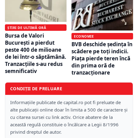
ȘTIRI DE ULTIMĂ ORĂ
Bursa de Valori
ECONOMIE
București a pierdut
BVB deschide ședința în
peste 400 de milioane
scădere pe toți indicii.
de lei într-o săptămână.
Piața pierde teren încă
Tranzacțiile s-au redus
din prima oră de
semnificativ
tranzacționare
CONDIȚII DE PRELUARE
Informațiile publicate de capital.ro pot fi preluate de
alte publicații online doar în limita a 500 de caractere și
cu citarea sursei cu link activ. Orice abatere de la
această regulă constituie o încălcare a Legii 8/1996
privind dreptul de autor.