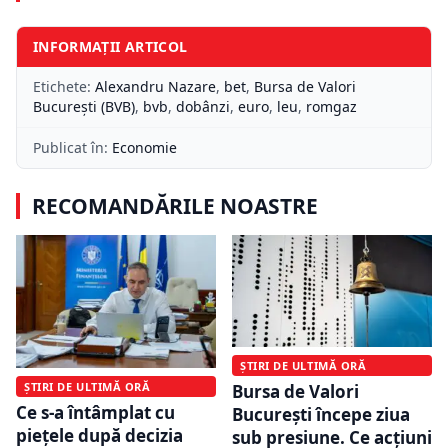
INFORMAȚII ARTICOL
Etichete:
Alexandru Nazare
,
bet
,
Bursa de Valori
Bucureşti (BVB)
,
bvb
,
dobânzi
,
euro
,
leu
,
romgaz
Publicat în:
Economie
RECOMANDĂRILE NOASTRE
ȘTIRI DE ULTIMĂ ORĂ
ȘTIRI DE ULTIMĂ ORĂ
Bursa de Valori
Ce s-a întâmplat cu
București începe ziua
piețele după decizia
sub presiune. Ce acțiuni