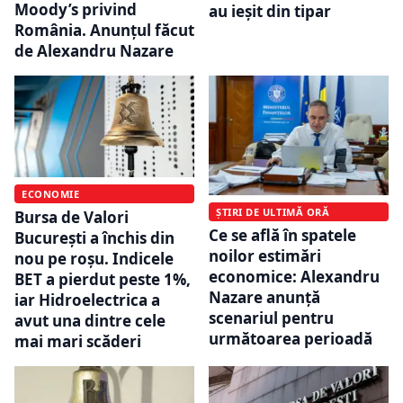
Moody’s privind
au ieșit din tipar
România. Anunțul făcut
de Alexandru Nazare
ECONOMIE
ȘTIRI DE ULTIMĂ ORĂ
Bursa de Valori
Ce se află în spatele
București a închis din
noilor estimări
nou pe roșu. Indicele
economice: Alexandru
BET a pierdut peste 1%,
Nazare anunță
iar Hidroelectrica a
scenariul pentru
avut una dintre cele
următoarea perioadă
mai mari scăderi