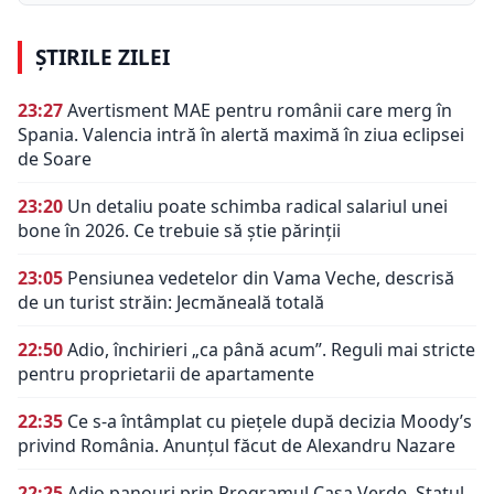
ȘTIRILE ZILEI
23:27
Avertisment MAE pentru românii care merg în
Spania. Valencia intră în alertă maximă în ziua eclipsei
de Soare
23:20
Un detaliu poate schimba radical salariul unei
bone în 2026. Ce trebuie să știe părinții
23:05
Pensiunea vedetelor din Vama Veche, descrisă
de un turist străin: Jecmăneală totală
22:50
Adio, închirieri „ca până acum”. Reguli mai stricte
pentru proprietarii de apartamente
22:35
Ce s-a întâmplat cu piețele după decizia Moody’s
privind România. Anunțul făcut de Alexandru Nazare
22:25
Adio panouri prin Programul Casa Verde. Statul