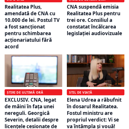
Realitatea Plus,
CNA suspendă emisia
amendată de CNA cu
Realitatea Plus pentru
10.000 de lei. Postul TV
trei ore. Consiliul a
a fost sancționat
constatat încălcarea
pentru schimbarea
legislației audiovizuale
acționariatului fără
acord
ȘTIRI DE ULTIMĂ ORĂ
STIL DE VIAȚĂ
EXCLUSIV. CNA, legat
Elena Udrea a răbufnit
de mâini în fața unei
în dosarul Realitatea.
nereguli. Georgică
Fostul ministru are
Severin, detalii despre
propriul verdict: Vi se
licențele cesionate de
va întâmpla și vouă!