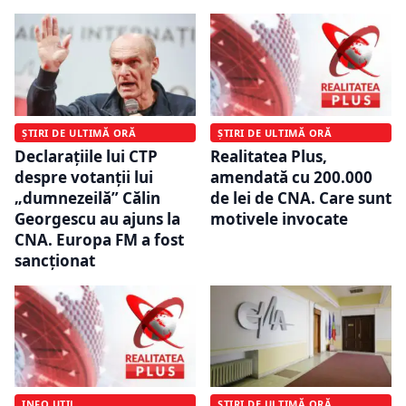
ȘTIRI DE ULTIMĂ ORĂ
ȘTIRI DE ULTIMĂ ORĂ
Declarațiile lui CTP
Realitatea Plus,
despre votanții lui
amendată cu 200.000
„dumnezeilă” Călin
de lei de CNA. Care sunt
Georgescu au ajuns la
motivele invocate
CNA. Europa FM a fost
sancționat
INFO UTIL
ȘTIRI DE ULTIMĂ ORĂ