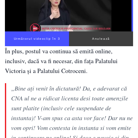
Următorul videoclip în 2
Anulează
În plus, postul va continua să emită online,
inclusiv, dacă va fi necesar, din fața Palatului
Victoria și a Palatului Cotroceni.
„Bine ați venit în dictatură! Da, e adevarat că
CNA ul ne a ridicat licenta desi toate amenzile
sunt platite (inclusiv cele suspendate de
instanta)! V-am spus ca asta vor face! Dar nu ne
vom opri! Vom contesta in instanta si vom emite
in continuare pe online! Si daca e nevoie si din