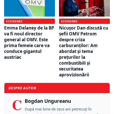
ECONOMIE
ECONOMIE
Emma Delaney de la BP
Nicușor Dan discută cu
va fi noul director
șefii OMV Petrom
general al OMV. Este
despre criza
prima femeie care va
carburanților: Am
conduce gigantul
abordat şi tema
austriac
preţurilor la
combustibili şi
securitatea
aprovizionării
DESPRE AUTOR
C
Bogdan Ungureanu
După mai bine de zece ani petrecuţi în