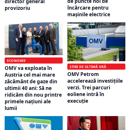
de puncte noi de
director general
încărcare pentru
provizoriu
mașinile electrice
ECONOMIE
ȘTIRI DE ULTIMĂ ORĂ
OMV va exploata în
OMV Petrom
Austria cel mai mare
accelerează investițiile
zăcământ de gaze din
verzi. Trei parcuri
ultimii 40 ani: Să ne
eoliene intră în
ridicăm din nou printre
execuție
primele națiuni ale
lumii