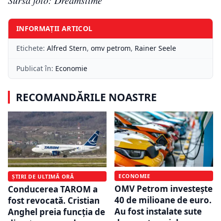
Sursa foto: Dreamstime
INFORMAȚII ARTICOL
Etichete:
Alfred Stern
,
omv petrom
,
Rainer Seele
Publicat în:
Economie
RECOMANDĂRILE NOASTRE
ECONOMIE
ȘTIRI DE ULTIMĂ ORĂ
OMV Petrom investește
Conducerea TAROM a
40 de milioane de euro.
fost revocată. Cristian
Au fost instalate sute
Anghel preia funcția de