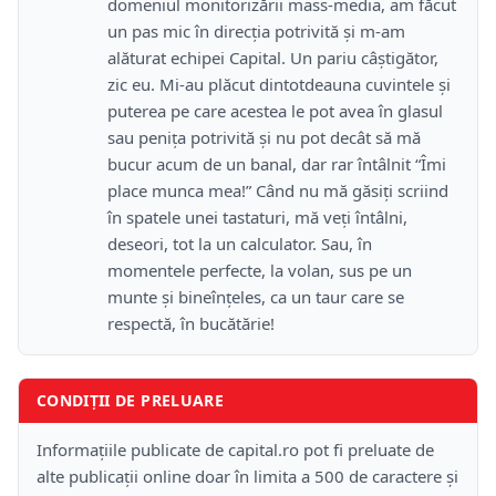
domeniul monitorizării mass-media, am făcut
un pas mic în direcţia potrivită şi m-am
alăturat echipei Capital. Un pariu câştigător,
zic eu. Mi-au plăcut dintotdeauna cuvintele şi
puterea pe care acestea le pot avea în glasul
sau peniţa potrivită şi nu pot decât să mă
bucur acum de un banal, dar rar întâlnit “Îmi
place munca mea!” Când nu mă găsiţi scriind
în spatele unei tastaturi, mă veţi întâlni,
deseori, tot la un calculator. Sau, în
momentele perfecte, la volan, sus pe un
munte şi bineînţeles, ca un taur care se
respectă, în bucătărie!
CONDIȚII DE PRELUARE
Informațiile publicate de capital.ro pot fi preluate de
alte publicații online doar în limita a 500 de caractere și