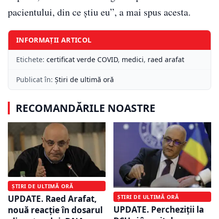
pacientului, din ce ştiu eu”, a mai spus acesta.
INFORMAȚII ARTICOL
Etichete:
certificat verde COVID
,
medici
,
raed arafat
Publicat în:
Știri de ultimă oră
RECOMANDĂRILE NOASTRE
ȘTIRI DE ULTIMĂ ORĂ
ȘTIRI DE ULTIMĂ ORĂ
UPDATE. Raed Arafat,
UPDATE. Percheziții la
nouă reacție în dosarul