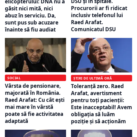
DSU și în spitale.
elicopterului: DNA nu a
Procurorii ar fi ridicat
găsit nici mită, nici
inclusiv telefonul lui
abuz în serviciu. Da,
Raed Arafat.
sunt pus sub acuzare
Comunicatul DSU
înainte să fiu audiat
SOCIAL
ȘTIRI DE ULTIMĂ ORĂ
Vârsta de pensionare,
Toleranță zero. Raed
majorată în România.
Arafat, avertisment
Raed Arafat: Cu cât ești
pentru toți pacienții:
mai mare în vârstă
Este inacceptabil! Avem
poate să fie activitatea
obligaţia să luăm
adaptată
poziţie şi să acţionăm