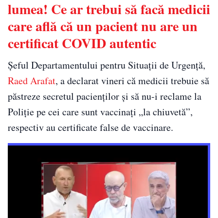
lumea! Ce ar trebui să facă medicii
care află că un pacient nu are un
certificat COVID autentic
Şeful Departamentului pentru Situaţii de Urgenţă,
Raed Arafat
, a declarat vineri că medicii trebuie să
păstreze secretul pacienţilor şi să nu-i reclame la
Poliţie pe cei care sunt vaccinaţi „la chiuvetă”,
respectiv au certificate false de vaccinare.