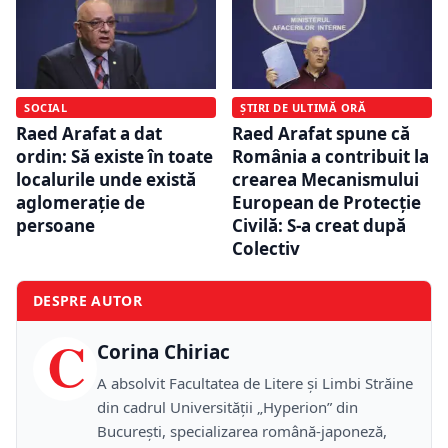
SOCIAL
ȘTIRI DE ULTIMĂ ORĂ
Raed Arafat a dat
Raed Arafat spune că
ordin: Să existe în toate
România a contribuit la
localurile unde există
crearea Mecanismului
aglomeraţie de
European de Protecție
persoane
Civilă: S-a creat după
Colectiv
DESPRE AUTOR
C
Corina Chiriac
A absolvit Facultatea de Litere și Limbi Străine
din cadrul Universității „Hyperion” din
București, specializarea română-japoneză,