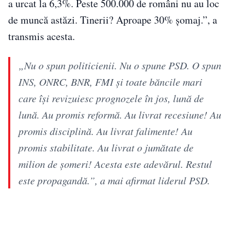
a urcat la 6,3%. Peste 500.000 de români nu au loc
de muncă astăzi. Tinerii? Aproape 30% șomaj.”, a
transmis acesta.
„Nu o spun politicienii. Nu o spune PSD. O spun
INS, ONRC, BNR, FMI și toate băncile mari
care își revizuiesc prognozele în jos, lună de
lună. Au promis reformă. Au livrat recesiune! Au
promis disciplină. Au livrat falimente! Au
promis stabilitate. Au livrat o jumătate de
milion de șomeri! Acesta este adevărul. Restul
este propagandă.”, a mai afirmat liderul PSD.