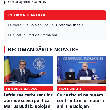
pro-europene stabile.
INFORMAȚII ARTICOL
Etichete:
Ilie Bolojan
,
ins
,
PSD
,
reforme fiscale
Publicat în:
Știri de ultimă oră
RECOMANDĂRILE NOASTRE
ȘTIRI DE ULTIMĂ ORĂ
PROFESIONIȘTI
Ieftinirea carburanților
Cu ce riscuri ne putem
aprinde scena politică.
confrunta în următorii
Marius Budăi:,,Bolojan
ani. Ilie Bolojan