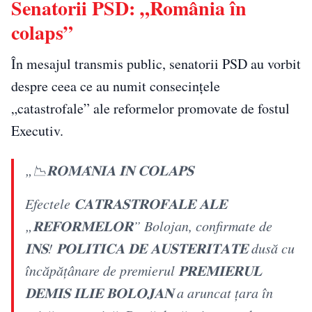
Senatorii PSD: „România în
colaps”
În mesajul transmis public, senatorii PSD au vorbit
despre ceea ce au numit consecințele
„catastrofale” ale reformelor promovate de fostul
Executiv.
„📉
𝐑𝐎𝐌𝐀̂𝐍𝐈𝐀 𝐈̂𝐍 𝐂𝐎𝐋𝐀𝐏𝐒
Efectele
𝐂𝐀𝐓𝐑𝐀𝐒𝐓𝐑𝐎𝐅𝐀𝐋𝐄
𝐀𝐋𝐄
„
𝐑𝐄𝐅𝐎𝐑𝐌𝐄𝐋𝐎𝐑
” Bolojan, confirmate de
𝐈𝐍𝐒
!
𝐏𝐎𝐋𝐈𝐓𝐈𝐂𝐀
𝐃𝐄
𝐀𝐔𝐒𝐓𝐄𝐑𝐈𝐓𝐀𝐓𝐄
dusă cu
încăpățânare de premierul
𝐏𝐑𝐄𝐌𝐈𝐄𝐑𝐔𝐋
𝐃𝐄𝐌𝐈𝐒
𝐈𝐋𝐈𝐄
𝐁𝐎𝐋𝐎𝐉𝐀𝐍
a aruncat țara în