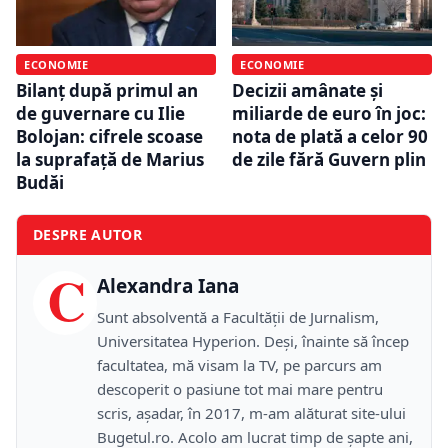
ECONOMIE
ECONOMIE
Bilanț după primul an
Decizii amânate și
de guvernare cu Ilie
miliarde de euro în joc:
Bolojan: cifrele scoase
nota de plată a celor 90
la suprafață de Marius
de zile fără Guvern plin
Budăi
DESPRE AUTOR
C
Alexandra Iana
Sunt absolventă a Facultății de Jurnalism,
Universitatea Hyperion. Deși, înainte să încep
facultatea, mă visam la TV, pe parcurs am
descoperit o pasiune tot mai mare pentru
scris, așadar, în 2017, m-am alăturat site-ului
Bugetul.ro. Acolo am lucrat timp de șapte ani,