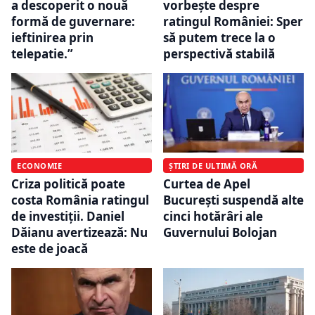
a descoperit o nouă
vorbește despre
formă de guvernare:
ratingul României: Sper
ieftinirea prin
să putem trece la o
telepatie.”
perspectivă stabilă
ECONOMIE
ȘTIRI DE ULTIMĂ ORĂ
Criza politică poate
Curtea de Apel
costa România ratingul
București suspendă alte
de investiții. Daniel
cinci hotărâri ale
Dăianu avertizează: Nu
Guvernului Bolojan
este de joacă