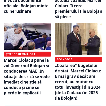
invocă documente
actuala coaliție. Marcel
oficiale: Bolojan minte
Ciolacu îi cere
cu nerușinare
premierului Ilie Bolojan
să plece
ȘTIRI DE ULTIMĂ ORĂ
ECONOMIE
Marcel Ciolacu pune la
„Coafarea” bugetului
zid Guvernul Bolojan și
de stat. Marcel Ciolacu:
conducerea MAE: În
E mai grav decât am
situații de criză se vede
crezut, au mutat cu
imediat cine știe să
totul investiții din 2024
conducă și cine se
(de la Ciolacu) în 2025
pierde în explicații
(la Bolojan)