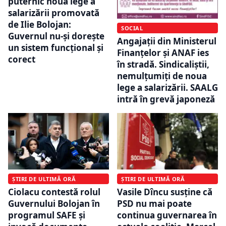
puternic noua lege a
salarizării promovată
de Ilie Bolojan:
SOCIAL
Guvernul nu-și dorește
Angajații din Ministerul
un sistem funcțional și
Finanțelor și ANAF ies
corect
în stradă. Sindicaliștii,
nemulțumiți de noua
lege a salarizării. SAALG
intră în grevă japoneză
ȘTIRI DE ULTIMĂ ORĂ
ȘTIRI DE ULTIMĂ ORĂ
Ciolacu contestă rolul
Vasile Dîncu susține că
Guvernului Bolojan în
PSD nu mai poate
programul SAFE și
continua guvernarea în