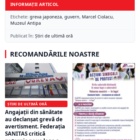
INFORMAȚII ARTICOL
Etichete:
greva japoneza
,
guvern
,
Marcel Ciolacu
,
Muzeul Antipa
Publicat în:
Știri de ultimă oră
RECOMANDĂRILE NOASTRE
ȘTIRI DE ULTIMĂ ORĂ
Angajații din sănătate
au declanșat grevă de
avertisment. Federația
SANITAS critică