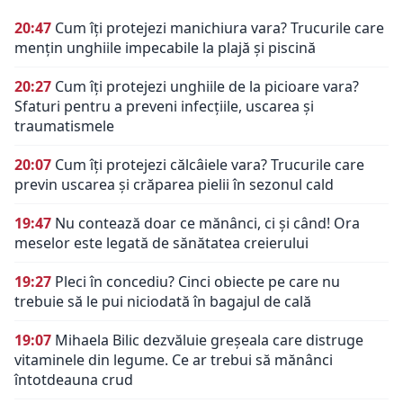
20:47
Cum îți protejezi manichiura vara? Trucurile care
mențin unghiile impecabile la plajă și piscină
20:27
Cum îți protejezi unghiile de la picioare vara?
Sfaturi pentru a preveni infecțiile, uscarea și
traumatismele
20:07
Cum îți protejezi călcâiele vara? Trucurile care
previn uscarea și crăparea pielii în sezonul cald
19:47
Nu contează doar ce mănânci, ci și când! Ora
meselor este legată de sănătatea creierului
19:27
Pleci în concediu? Cinci obiecte pe care nu
trebuie să le pui niciodată în bagajul de cală
19:07
Mihaela Bilic dezvăluie greșeala care distruge
vitaminele din legume. Ce ar trebui să mănânci
întotdeauna crud