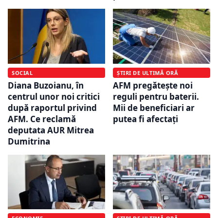
SOCIAL
ȘTIRI DE ULTIMĂ ORĂ
Diana Buzoianu, în
AFM pregătește noi
centrul unor noi critici
reguli pentru baterii.
după raportul privind
Mii de beneficiari ar
AFM. Ce reclamă
putea fi afectați
deputata AUR Mitrea
Dumitrina