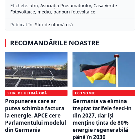
Etichete:
afm
,
Asociația Prosumatorilor
,
Casa Verde
Fotovoltaice
,
mediu
,
panouri fotovoltaice
Publicat în:
Știri de ultimă oră
RECOMANDĂRILE NOASTRE
ȘTIRI DE ULTIMĂ ORĂ
ECONOMIE
Propunerea care ar
Germania va elimina
putea schimba factura
treptat tarifele feed-in
la energie. APCE cere
din 2027, dar își
Parlamentului modelul
menține ținta de 80%
din Germania
energie regenerabilă
până în 2030