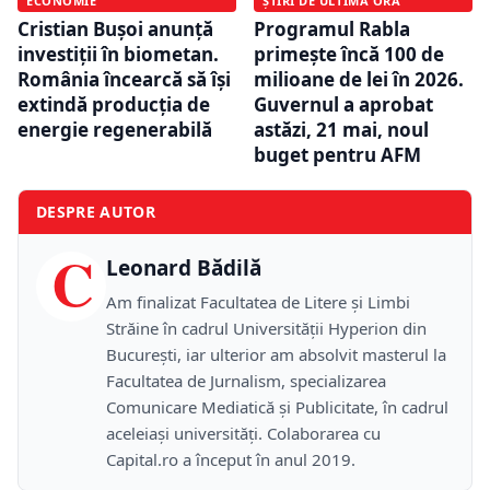
ECONOMIE
ȘTIRI DE ULTIMĂ ORĂ
Cristian Bușoi anunță
Programul Rabla
investiții în biometan.
primește încă 100 de
România încearcă să își
milioane de lei în 2026.
extindă producția de
Guvernul a aprobat
energie regenerabilă
astăzi, 21 mai, noul
buget pentru AFM
DESPRE AUTOR
C
Leonard Bădilă
Am finalizat Facultatea de Litere și Limbi
Străine în cadrul Universității Hyperion din
București, iar ulterior am absolvit masterul la
Facultatea de Jurnalism, specializarea
Comunicare Mediatică și Publicitate, în cadrul
aceleiași universități. Colaborarea cu
Capital.ro a început în anul 2019.