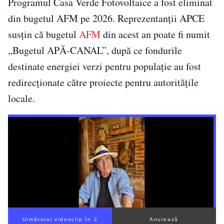
Programul Casa Verde Fotovoltaice a fost eliminat
din bugetul AFM pe 2026. Reprezentanții APCE
susțin că bugetul
AFM
din acest an poate fi numit
„Bugetul APĂ-CANAL”, după ce fondurile
destinate energiei verzi pentru populație au fost
redirecționate către proiecte pentru autoritățile
locale.
Următorul videoclip în 1
Anulează