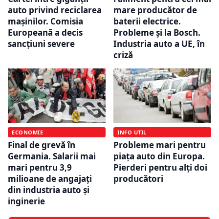
auto privind reciclarea
mare producător de
mașinilor. Comisia
baterii electrice.
Europeană a decis
Probleme și la Bosch.
sancțiuni severe
Industria auto a UE, în
criză
ECONOMIE
INFO UTIL
Final de grevă în
Probleme mari pentru
Germania. Salarii mai
piața auto din Europa.
mari pentru 3,9
Pierderi pentru alți doi
milioane de angajați
producători
din industria auto și
inginerie