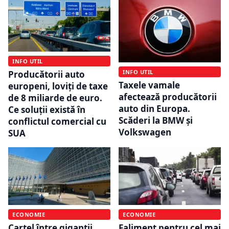
INFO UTIL
INFO UTIL
Producătorii auto
Taxele vamale
europeni, loviți de taxe
afectează producătorii
de 8 miliarde de euro.
auto din Europa.
Ce soluții există în
Scăderi la BMW și
conflictul comercial cu
Volkswagen
SUA
ECONOMIE
ECONOMIE
Cartel între giganții
Faliment pentru cel mai