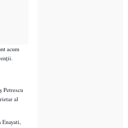
sunt acum
enții.
ș Petrescu
rietar al
 Enayati,