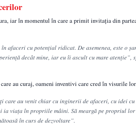
cerilor
a, iar în momentul în care a primit invitația din partea
 în afaceri cu potențial ridicat. De asemenea, este o șa
xperiență decât mine, iar eu îi ascult cu mare atenție”, 
are au curaj, oameni inventivi care cred în visurile lor
i care au venit chiar cu inginerii de afaceri, cu idei c
i ia viața în propriile mâini. Să meargă pe propriul lo
nătoasă în curs de dezvoltare”.