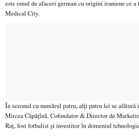
este omul de afaceri german cu origini iraniene ce a
Medical City.
În sezonul cu numărul patru, alți patru lei se alătur
Mircea Căpățînă, Cofondator & Director de Marketin
Raț, fost fotbalist și investitor în domeniul tehnologie