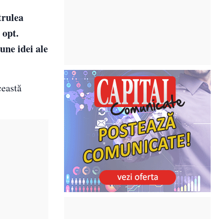
trulea
 opt.
une idei ale
ceastă