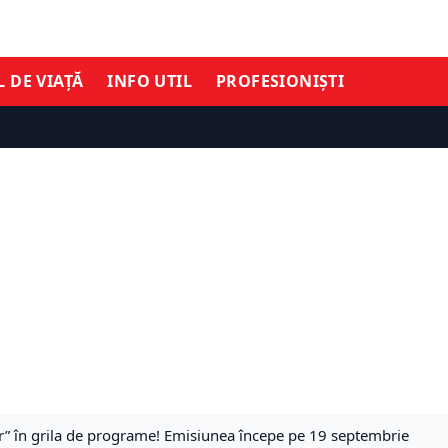
L DE VIAȚĂ
INFO UTIL
PROFESIONIȘTI
r” în grila de programe! Emisiunea începe pe 19 septembrie