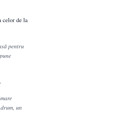
 celor de la
nsă pentru
spune
.
u mare
r drum, un