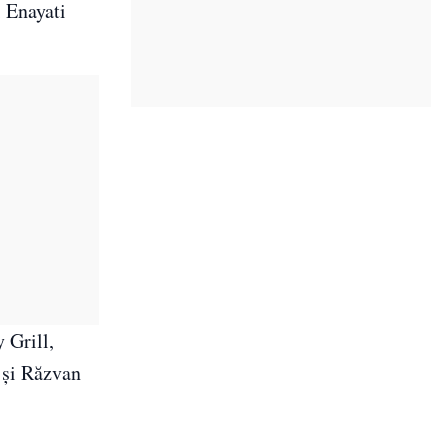
i Enayati
 Grill,
 și Răzvan