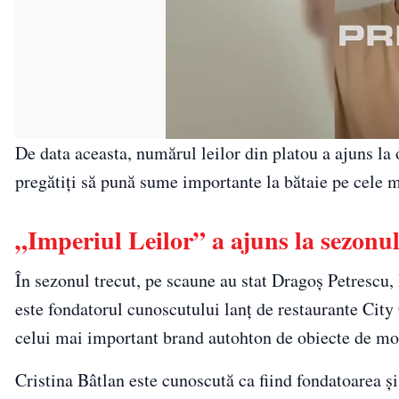
De data aceasta, numărul leilor din platou a ajuns la
pregătiți să pună sume importante la bătaie pe cele ma
„Imperiul Leilor” a ajuns la sezonu
În sezonul trecut, pe scaune au stat Dragoș Petrescu
este fondatorul cunoscutului lanț de restaurante City G
celui mai important brand autohton de obiecte de mo
Cristina Bâtlan este cunoscută ca fiind fondatoarea 