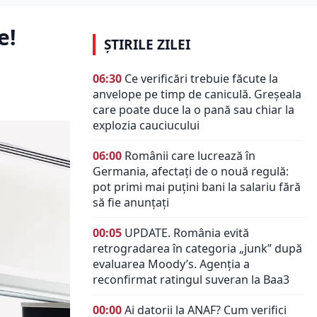
e!
ȘTIRILE ZILEI
06:30
Ce verificări trebuie făcute la
anvelope pe timp de caniculă. Greșeala
care poate duce la o pană sau chiar la
explozia cauciucului
06:00
Românii care lucrează în
Germania, afectați de o nouă regulă:
pot primi mai puțini bani la salariu fără
să fie anunțați
00:05
UPDATE. România evită
retrogradarea în categoria „junk” după
evaluarea Moody’s. Agenția a
reconfirmat ratingul suveran la Baa3
00:00
Ai datorii la ANAF? Cum verifici