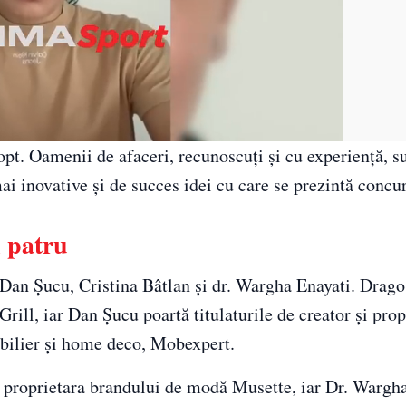
 opt. Oamenii de afaceri, recunoscuți și cu experiență, 
i inovative și de succes idei cu care se prezintă concur
l patru
, Dan Șucu, Cristina Bâtlan și dr. Wargha Enayati. Drago
rill, iar Dan Șucu poartă titulaturile de creator și prop
bilier și home deco, Mobexpert.
și proprietara brandului de modă Musette, iar Dr. Wargha