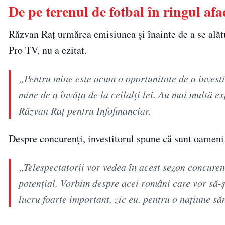
De pe terenul de fotbal în ringul afa
Răzvan Raț urmărea emisiunea și înainte de a se alătur
Pro TV, nu a ezitat.
„Pentru mine este acum o oportunitate de a investi
mine de a învăța de la ceilalți lei. Au mai multă e
Răzvan Raț pentru Infofinanciar.
Despre concurenți, investitorul spune că sunt oameni c
„Telespectatorii vor vedea în acest sezon concurenț
potențial. Vorbim despre acei români care vor să-ș
lucru foarte important, zic eu, pentru o națiune să