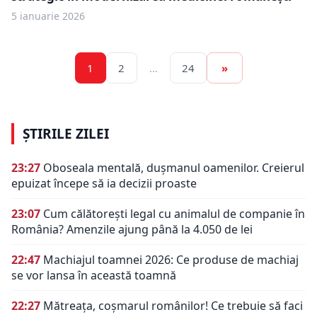
5 ianuarie 2026
1
2
…
24
»
ȘTIRILE ZILEI
23:27
Oboseala mentală, dușmanul oamenilor. Creierul
epuizat începe să ia decizii proaste
23:07
Cum călătorești legal cu animalul de companie în
România? Amenzile ajung până la 4.050 de lei
22:47
Machiajul toamnei 2026: Ce produse de machiaj
se vor lansa în această toamnă
22:27
Mătreața, coșmarul românilor! Ce trebuie să faci