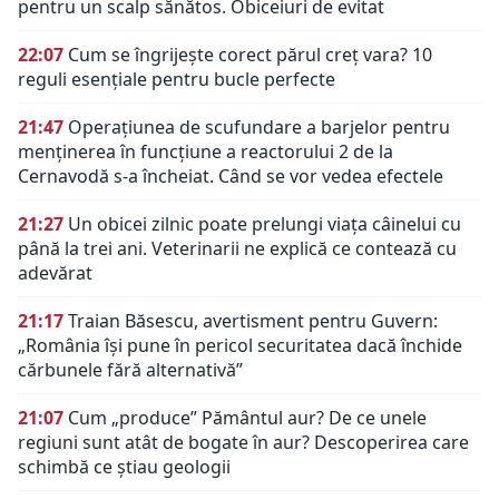
pentru un scalp sănătos. Obiceiuri de evitat
22:07
Cum se îngrijește corect părul creț vara? 10
reguli esențiale pentru bucle perfecte
21:47
Operațiunea de scufundare a barjelor pentru
menținerea în funcțiune a reactorului 2 de la
Cernavodă s-a încheiat. Când se vor vedea efectele
21:27
Un obicei zilnic poate prelungi viața câinelui cu
până la trei ani. Veterinarii ne explică ce contează cu
adevărat
21:17
Traian Băsescu, avertisment pentru Guvern:
„România își pune în pericol securitatea dacă închide
cărbunele fără alternativă”
21:07
Cum „produce” Pământul aur? De ce unele
regiuni sunt atât de bogate în aur? Descoperirea care
schimbă ce știau geologii