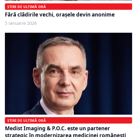
ȘTIRI DE ULTIMĂ ORĂ
Fără clădirile vechi, orașele devin anonime
5 ianuarie 2026
ȘTIRI DE ULTIMĂ ORĂ
Medist Imaging & P.O.C. este un partener
strategic în modernizarea medicinei românești