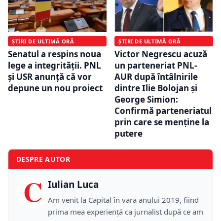
ȘTIRI DE ULTIMĂ ORĂ
ȘTIRI DE ULTIMĂ ORĂ
Senatul a respins noua
Victor Negrescu acuză
lege a integrității. PNL
un parteneriat PNL-
și USR anunță că vor
AUR după întâlnirile
depune un nou proiect
dintre Ilie Bolojan și
George Simion:
Confirmă parteneriatul
prin care se menține la
putere
DESPRE AUTOR
C
Iulian Luca
Am venit la Capital în vara anului 2019, fiind
prima mea experiență ca jurnalist după ce am