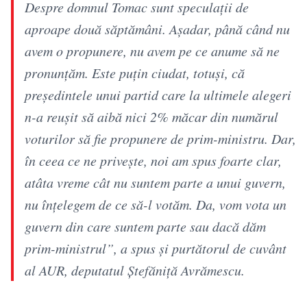
Despre domnul Tomac sunt speculaţii de
aproape două săptămâni. Aşadar, până când nu
avem o propunere, nu avem pe ce anume să ne
pronunţăm. Este puţin ciudat, totuşi, că
preşedintele unui partid care la ultimele alegeri
n-a reuşit să aibă nici 2% măcar din numărul
voturilor să fie propunere de prim-ministru. Dar,
în ceea ce ne priveşte, noi am spus foarte clar,
atâta vreme cât nu suntem parte a unui guvern,
nu înţelegem de ce să-l votăm. Da, vom vota un
guvern din care suntem parte sau dacă dăm
prim-ministrul”, a spus şi purtătorul de cuvânt
al AUR, deputatul Ştefăniţă Avrămescu.