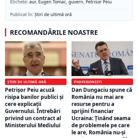
Etichete:
aur
,
Eugen Tomac
,
guvern
,
Petrisor Peiu
Publicat în:
Știri de ultimă oră
RECOMANDĂRILE NOASTRE
ȘTIRI DE ULTIMĂ ORĂ
PROFESIONIȘTI
Petrișor Peiu acuză
Dan Dungaciu spune că
risipa banilor publici și
România nu mai are
cere explicații
resurse pentru a
Guvernului. Întrebări
sprijini financiar
privind un contract al
Ucraina: Ținând seama
Ministerului Mediului
de problemele pe care
le are, România nu-și