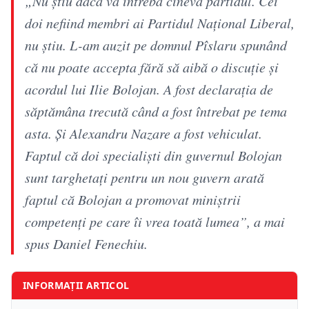
„Nu ştiu dacă va întreba cineva partidul. Cei
doi nefiind membri ai Partidul Naţional Liberal,
nu ştiu. L-am auzit pe domnul Pîslaru spunând
că nu poate accepta fără să aibă o discuţie şi
acordul lui Ilie Bolojan. A fost declaraţia de
săptămâna trecută când a fost întrebat pe tema
asta. Şi Alexandru Nazare a fost vehiculat.
Faptul că doi specialişti din guvernul Bolojan
sunt targhetaţi pentru un nou guvern arată
faptul că Bolojan a promovat miniştrii
competenţi pe care îi vrea toată lumea”, a mai
spus Daniel Fenechiu.
INFORMAȚII ARTICOL