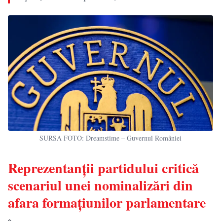
SURSA FOTO: Dreamstime – Guvernul României
Reprezentanții partidului critică
scenariul unei nominalizări din
afara formațiunilor parlamentare