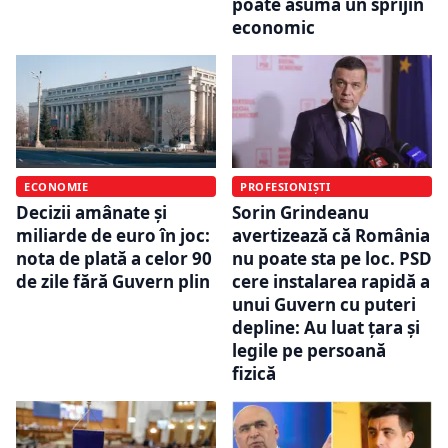
poate asuma un sprijin
economic
ECONOMIE
PROFESIONIȘTI
Decizii amânate și
Sorin Grindeanu
miliarde de euro în joc:
avertizează că România
nota de plată a celor 90
nu poate sta pe loc. PSD
de zile fără Guvern plin
cere instalarea rapidă a
unui Guvern cu puteri
depline: Au luat ţara şi
legile pe persoană
fizică