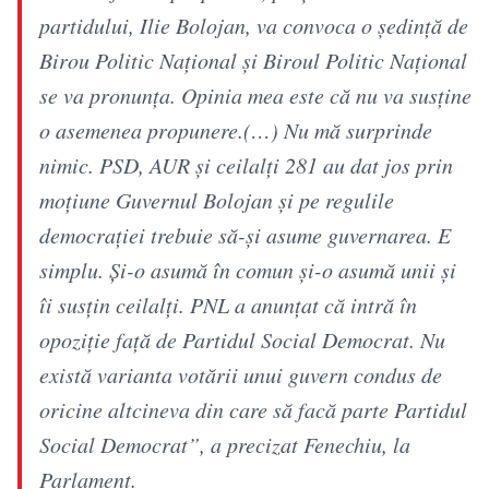
partidului, Ilie Bolojan, va convoca o şedinţă de
Birou Politic Naţional şi Biroul Politic Naţional
se va pronunţa. Opinia mea este că nu va susţine
o asemenea propunere.(…) Nu mă surprinde
nimic. PSD, AUR şi ceilalţi 281 au dat jos prin
moţiune Guvernul Bolojan şi pe regulile
democraţiei trebuie să-şi asume guvernarea. E
simplu. Şi-o asumă în comun şi-o asumă unii şi
îi susţin ceilalţi. PNL a anunţat că intră în
opoziţie faţă de Partidul Social Democrat. Nu
există varianta votării unui guvern condus de
oricine altcineva din care să facă parte Partidul
Social Democrat”, a precizat Fenechiu, la
Parlament.