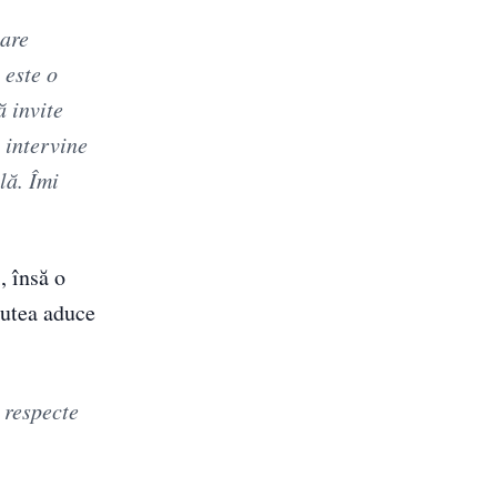
 are
 este o
ă invite
i intervine
lă. Îmi
, însă o
 putea aduce
 respecte