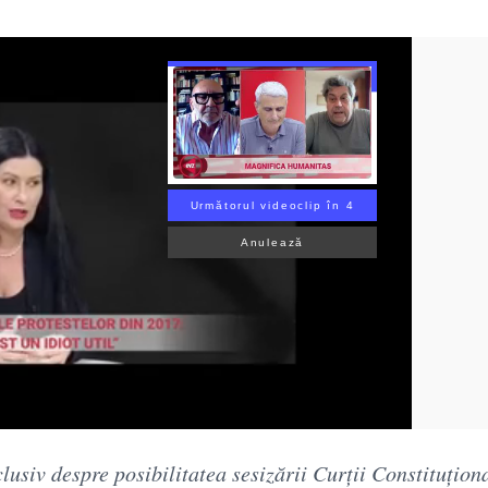
Următorul videoclip în 3
Anulează
usiv despre posibilitatea sesizării Curții Constituționa