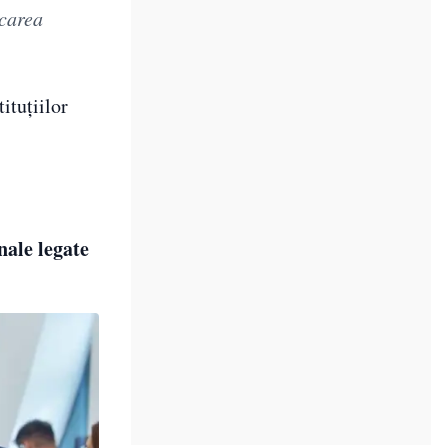
lcarea
ituțiilor
onale legate