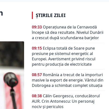
n
ȘTIRILE ZILEI
09:33
Operațiunea de la Cernavodă
începe să dea rezultate. Nivelul Dunării
a crescut după scufundarea barjelor
09:15
Eclipsa totală de Soare pune
presiune pe sistemul energetic al
Europei. Avertisment privind riscul
pentru producția de electricitate
08:57
România a trecut de la importuri
masive la export de energie. Vântul din
Dobrogea a schimbat complet situația
08:38
Călin Georgescu, conducătorul
AUR. Crin Antonescu: Un personaj
nociv şi periculos