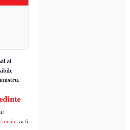
al al
sibile
inistru.
edinte
ui
uționale
va fi