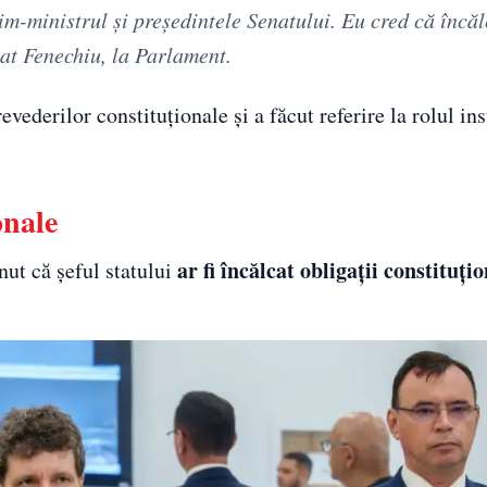
im-ministrul și președintele Senatului. Eu cred că încă
mat Fenechiu, la Parlament.
vederilor constituționale și a făcut referire la rolul inst
onale
ar fi încălcat obligații constituți
inut că șeful statului