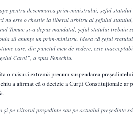
etape pentru desemnarea prim-ministrului, șeful statului
 nu este o chestie la liberul arbitru al șefului statului,
nul Tomac și-a depus mandatul, șeful statului trebuia s
ebuia să anunțe un prim-ministru. Ideea că șeful statulu
stiune care, din punctul meu de vedere, este inacceptabi
gelui Carol”, a spus Fenechiu.
esita o măsură extremă precum suspendarea președintelui
enechiu a afirmat că o decizie a Curții Constituționale ar
ă.
 și pe viitorul președinte sau pe actualul președinte să