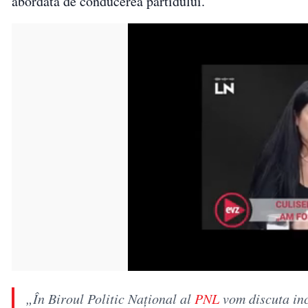
abordată de conducerea partidului.
„În Biroul Politic Național al
PNL
vom discuta incl