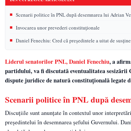
Scenarii politice în PNL după desemnarea lui Adrian Ve
Invocarea unor prevederi constituționale
Daniel Fenechiu: Cred că președintele a uitat de susține
Liderul senatorilor PNL, Daniel Fenechiu
, a afirm
partidului, va fi discutată eventualitatea sesizări
dispute juridice de natură constituțională legate 
Scenarii politice în PNL după desem
Discuțiile sunt anunțate în contextul unor interpretări
președintelui în desemnarea șefului Guvernului. Dani