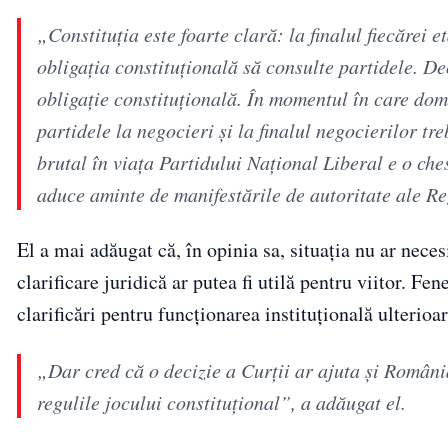
„Constituția este foarte clară: la finalul fiecărei 
obligația constituțională să consulte partidele. Deci
obligație constituțională. În momentul în care dom
partidele la negocieri și la finalul negocierilor tr
brutal în viața Partidului Național Liberal e o che
aduce aminte de manifestările de autoritate ale Re
El a mai adăugat că, în opinia sa, situația nu ar nec
clarificare juridică ar putea fi utilă pentru viitor. F
clarificări pentru funcționarea instituțională ulterioar
„Dar cred că o decizie a Curții ar ajuta și România
regulile jocului constituțional”, a adăugat el.