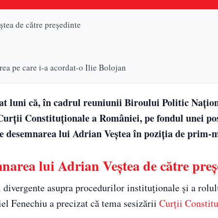
ștea de către președinte
rea pe care i-a acordat-o Ilie Bolojan
at luni că, în cadrul reuniunii Biroului Politic Națion
i Curții Constituționale a României, pe fondul unei po
de desemnarea lui Adrian Veștea în poziția de prim-m
narea lui Adrian Veștea de către preș
 divergente asupra procedurilor instituționale și a rolul
el Fenechiu a precizat că tema sesizării
Curții Constit