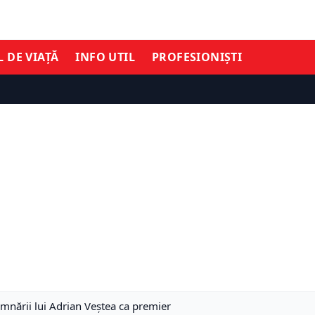
L DE VIAȚĂ
INFO UTIL
PROFESIONIȘTI
emnării lui Adrian Veștea ca premier