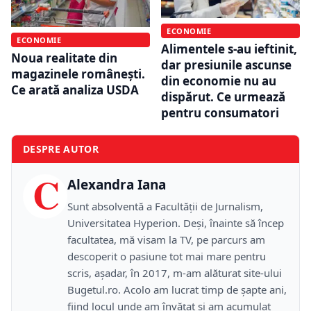
ECONOMIE
ECONOMIE
Alimentele s-au ieftinit,
Noua realitate din
dar presiunile ascunse
magazinele românești.
din economie nu au
Ce arată analiza USDA
dispărut. Ce urmează
pentru consumatori
DESPRE AUTOR
C
Alexandra Iana
Sunt absolventă a Facultății de Jurnalism,
Universitatea Hyperion. Deși, înainte să încep
facultatea, mă visam la TV, pe parcurs am
descoperit o pasiune tot mai mare pentru
scris, așadar, în 2017, m-am alăturat site-ului
Bugetul.ro. Acolo am lucrat timp de șapte ani,
fiind locul unde am învățat și am acumulat