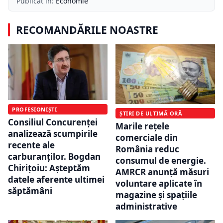
Publicat în:
Economie
RECOMANDĂRILE NOASTRE
PROFESIONIȘTI
ȘTIRI DE ULTIMĂ ORĂ
Consiliul Concurenței
Marile rețele
analizează scumpirile
comerciale din
recente ale
România reduc
carburanților. Bogdan
consumul de energie.
Chirițoiu: Așteptăm
AMRCR anunță măsuri
datele aferente ultimei
voluntare aplicate în
săptămâni
magazine și spațiile
administrative