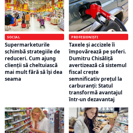
PROFESIONIȘTI
SOCIAL
Taxele și accizele îi
Supermarketurile
împovărează pe șoferi.
schimbă strategiile de
Dumitru Chisăliță
reduceri. Cum ajung
avertizează că sistemul
clienții să cheltuiască
fiscal crește
mai mult fără să își dea
semnificativ prețul la
seama
carburanți: Statul
transformă avantajul
într-un dezavantaj