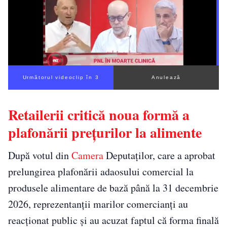
Următorul videoclip în 2
Anulează
Retailerii critică noua formă a
plafonării prețurilor la alimente
După votul din
Camera
Deputaților, care a aprobat
prelungirea plafonării adaosului comercial la
produsele alimentare de bază până la 31 decembrie
2026, reprezentanții marilor comercianți au
reacționat public și au acuzat faptul că forma finală