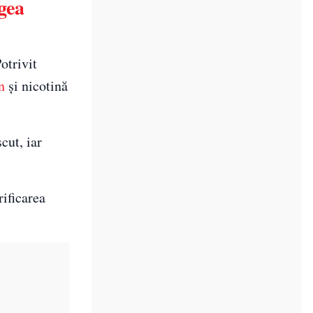
gea
otrivit
n
și nicotină
cut, iar
ificarea