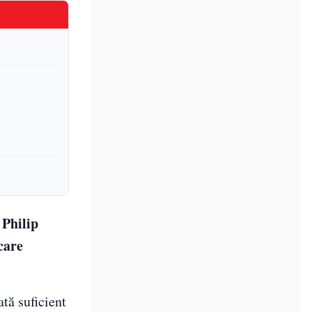
 Philip
care
tă suficient