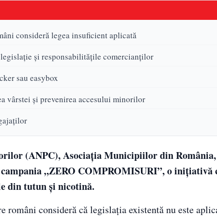
mâni consideră legea insuficient aplicată
egislație și responsabilitățile comercianților
locker sau easybox
 vârstei și prevenirea accesului minorilor
gajaților
orilor (ANPC), Asociația Municipiilor din România,
t campania „ZERO COMPROMISURI”, o inițiativă 
 din tutun și nicotină.
e români consideră că legislația existentă nu este aplica