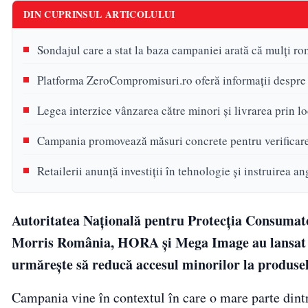
DIN CUPRINSUL ARTICOLULUI
Sondajul care a stat la baza campaniei arată că mulți ro
Platforma ZeroCompromisuri.ro oferă informații despre l
Legea interzice vânzarea către minori și livrarea prin 
Campania promovează măsuri concrete pentru verificarea
Retailerii anunță investiții în tehnologie și instruirea an
Autoritatea Națională pentru Protecția Consumat
Morris România, HORA și Mega Image au lansa
urmărește să reducă accesul minorilor la produsele
Campania vine în contextul în care o mare parte dintr