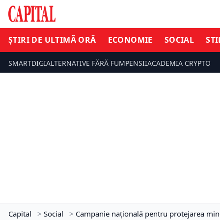
ȘTIRI DE ULTIMĂ ORĂ
ECONOMIE
SOCIAL
STI
SMARTDIGI
ALTERNATIVE FĂRĂ FUM
PENSII
ACADEMIA CRYPTO
Capital
>
Social
>
Campanie națională pentru protejarea minori