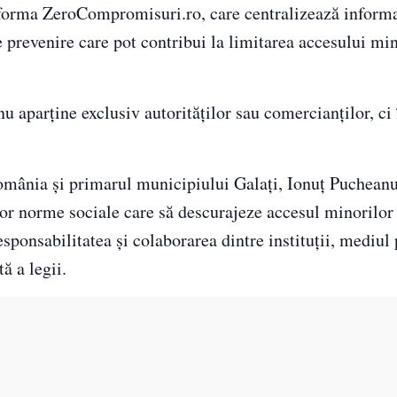
tforma ZeroCompromisuri.ro, care centralizează informa
 prevenire care pot contribui la limitarea accesului min
nu aparține exclusiv autorităților sau comercianților, ci 
mânia și primarul municipiului Galați, Ionuț Pucheanu,
unor norme sociale care să descurajeze accesul minorilor
esponsabilitatea și colaborarea dintre instituții, mediul 
ă a legii.