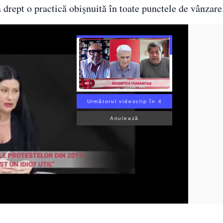
tă drept o practică obișnuită în toate punctele de vânzare
Următorul videoclip în 3
Anulează