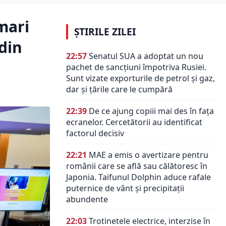
mari
ȘTIRILE ZILEI
 din
22:57
Senatul SUA a adoptat un nou
pachet de sancțiuni împotriva Rusiei.
Sunt vizate exporturile de petrol și gaz,
dar și țările care le cumpără
22:39
De ce ajung copiii mai des în fața
ecranelor. Cercetătorii au identificat
factorul decisiv
22:21
MAE a emis o avertizare pentru
românii care se află sau călătoresc în
Japonia. Taifunul Dolphin aduce rafale
puternice de vânt și precipitații
abundente
22:03
Trotinetele electrice, interzise în