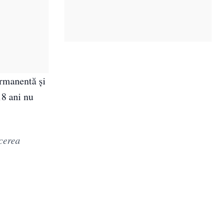
ermanentă și
18 ani nu
icerea