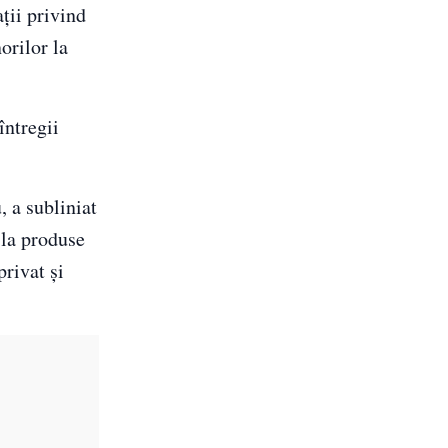
ții privind
orilor la
întregii
 a subliniat
 la produse
privat și