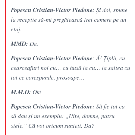
Popescu Cristian-Victor Piedone:
Și doi, spune
la recepție să-mi pregătească trei camere pe un
etaj.
​MMD:
Da.
Popescu Cristian-Victor Piedone
: Ă! Țiplă, cu
cearceafuri noi cu… cu husă la cu… la saltea cu
tot ce corespunde, prosoape…
M.M.D:
Ok!
​Popescu Cristian-Victor Piedone:
Să fie tot ca
să dau și un exemplu: „Uite, domne, patru
stele.” Că voi oricum sunteți. Da?