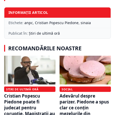
INFORMAȚII ARTICOL
Etichete:
anpc
,
Cristian Popescu Piedone
,
sinaia
Publicat în:
Știri de ultimă oră
RECOMANDĂRILE NOASTRE
ȘTIRI DE ULTIMĂ ORĂ
SOCIAL
Cristian Popescu
Adevărul despre
Piedone poate fi
parizer. Piedone a spus
judecat pentru
clar ce conțin
corupție. Magistrații au
mezelurile din