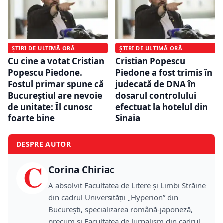
ȘTIRI DE ULTIMĂ ORĂ
ȘTIRI DE ULTIMĂ ORĂ
Cu cine a votat Cristian
Cristian Popescu
Popescu Piedone.
Piedone a fost trimis în
Fostul primar spune că
judecată de DNA în
Bucureștiul are nevoie
dosarul controlului
de unitate: Îl cunosc
efectuat la hotelul din
foarte bine
Sinaia
DESPRE AUTOR
C
Corina Chiriac
A absolvit Facultatea de Litere și Limbi Străine
din cadrul Universității „Hyperion” din
București, specializarea română-japoneză,
precum și Facultatea de Jurnalism din cadrul