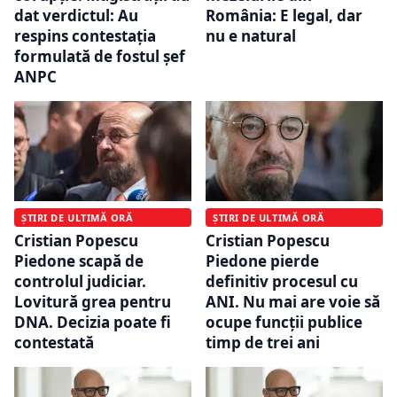
dat verdictul: Au
România: E legal, dar
respins contestația
nu e natural
formulată de fostul șef
ANPC
ȘTIRI DE ULTIMĂ ORĂ
ȘTIRI DE ULTIMĂ ORĂ
Cristian Popescu
Cristian Popescu
Piedone scapă de
Piedone pierde
controlul judiciar.
definitiv procesul cu
Lovitură grea pentru
ANI. Nu mai are voie să
DNA. Decizia poate fi
ocupe funcții publice
contestată
timp de trei ani