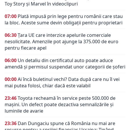
Toy Story și Marvel în videoclipuri
07:00
Plată impusă prin lege pentru românii care stau
la bloc. Aceste sume devin obligații pentru proprietari
06:30
Țara UE care interzice apelurile comerciale
nesolicitate. Amenzile pot ajunge la 375.000 de euro
pentru fiecare apel
06:00
Un detaliu din certificatul auto poate aduce
amendă și permisul suspendat unor categorii de șoferi
00:00
Ai încă buletinul vechi? Data după care nu îl vei
mai putea folosi, chiar dacă este valabil
23:46
Toyota recheamă în service peste 500.000 de
mașini. Un defect poate dezactiva semnalizările și
luminile de avarie
23:36
Dan Dungaciu spune că România nu mai are
resurse pentru a sprijini financiar Ucraina: Ținând