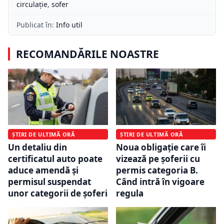
circulație
,
sofer
Publicat în:
Info util
RECOMANDĂRILE NOASTRE
ȘTIRI DE ULTIMĂ ORĂ
ȘTIRI DE ULTIMĂ ORĂ
Un detaliu din
Noua obligație care îi
certificatul auto poate
vizează pe șoferii cu
aduce amendă și
permis categoria B.
permisul suspendat
Când intră în vigoare
unor categorii de șoferi
regula