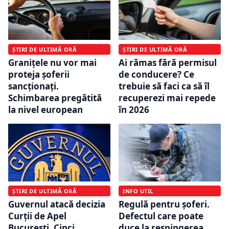
ȘTIRI DE ULTIMĂ ORĂ
ȘTIRI DE ULTIMĂ ORĂ
Granițele nu vor mai
Ai rămas fără permisul
proteja șoferii
de conducere? Ce
sancționați.
trebuie să faci ca să îl
Schimbarea pregătită
recuperezi mai repede
la nivel european
în 2026
ȘTIRI DE ULTIMĂ ORĂ
INFO UTIL
Guvernul atacă decizia
Regulă pentru șoferi.
Curții de Apel
Defectul care poate
București. Cinci
duce la respingerea