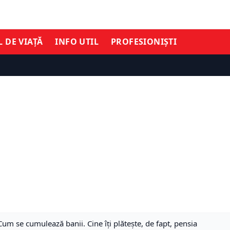
L DE VIAȚĂ
INFO UTIL
PROFESIONIȘTI
Cum se cumulează banii. Cine îți plătește, de fapt, pensia