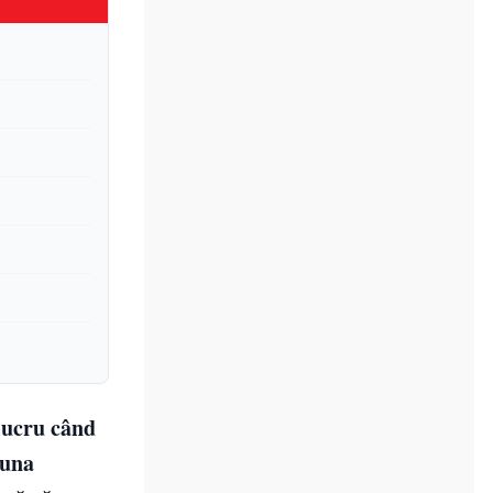
 lucru când
 una