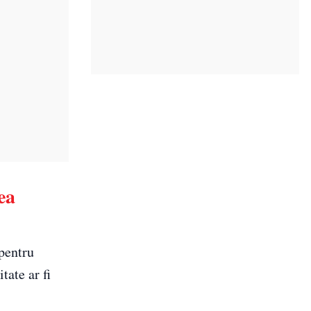
ea
 pentru
tate ar fi