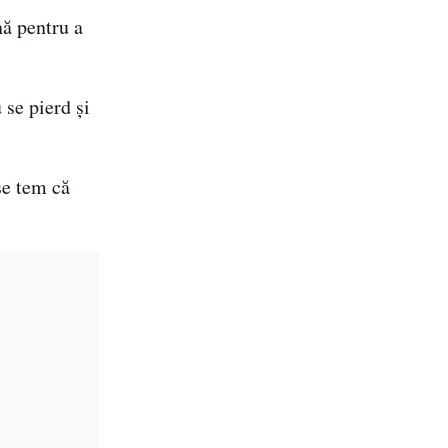
nă pentru a
 se pierd și
se tem că