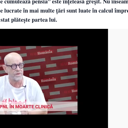
e cumulează pensia” este înțeleasă greșit. Nu însea
ele lucrate în mai multe țări sunt luate în calcul împ
stat plătește partea lui.