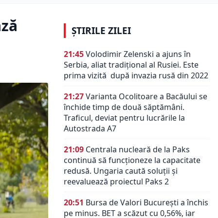
ază
ȘTIRILE ZILEI
21:45
Volodimir Zelenski a ajuns în
Serbia, aliat tradiţional al Rusiei. Este
prima vizită după invazia rusă din 2022
21:27
Varianta Ocolitoare a Bacăului se
închide timp de două săptămâni.
Traficul, deviat pentru lucrările la
Autostrada A7
21:09
Centrala nucleară de la Paks
continuă să funcționeze la capacitate
redusă. Ungaria caută soluții și
reevaluează proiectul Paks 2
20:51
Bursa de Valori București a închis
pe minus. BET a scăzut cu 0,56%, iar