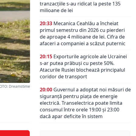
tranzacțiile s-au ridicat la peste 135
milioane de lei
20:33
Mecanica Ceahlău a încheiat
primul semestru din 2026 cu pierderi
de aproape 4 milioane de lei. Cifra de
afaceri a companiei a scăzut puternic
20:15
Exporturile agricole ale Ucrainei
s-ar putea prăbuși cu peste 50%.
Atacurile Rusiei blochează principalul
coridor de transport
OTO: Dreamstime
20:00
Guvernul a adoptat noi măsuri de
siguranță pentru piața de energie
electrică. Transelectrica poate limita
consumul între orele 19:00 și 23:00
dacă apar deficite în sistem