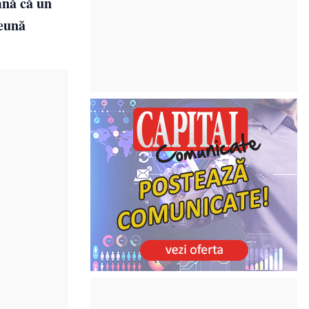
mnă că un
reună