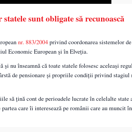
r statele sunt obligate să recunoască
european
nr. 883/2004
privind coordonarea sistemelor de 
țiul Economic European și în Elveția.
și nu înseamnă că toate statele folosesc aceleași regul
vârstă de pensionare și propriile condiții privind stagiu
ile să țină cont de perioadele lucrate în celelalte state
te partea care îi interesează pe românii care au muncit 