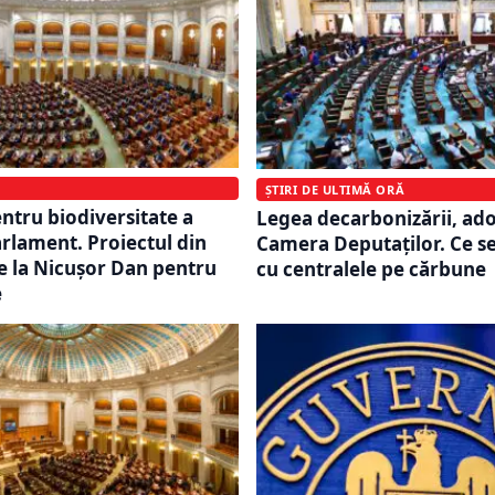
ȘTIRI DE ULTIMĂ ORĂ
entru biodiversitate a
Legea decarbonizării, ad
arlament. Proiectul din
Camera Deputaților. Ce s
 la Nicușor Dan pentru
cu centralele pe cărbune
e