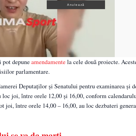
Anulează
ii pot depune
amendamente
la cele două proiecte. Aces
isiilor parlamentare.
Camerei Deputaţilor şi Senatului pentru examinarea şi 
u loc joi, între orele 12,00 şi 16,00, conform calendarul
 joi, între orele 14,00 – 16,00, au loc dezbateri genera
lui se va da marți