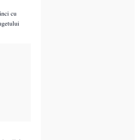
ănci cu
ugetului