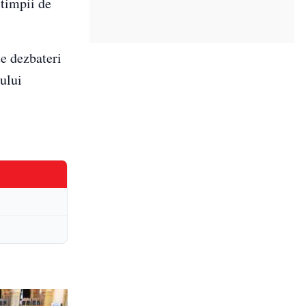
 timpii de
e dezbateri
tului