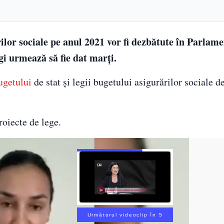
rilor sociale pe anul 2021 vor fi dezbătute în Parlam
egi urmează să fie dat marți.
ugetului
de stat şi legii bugetului asigurărilor sociale de
roiecte de lege.
Următorul videoclip în 3