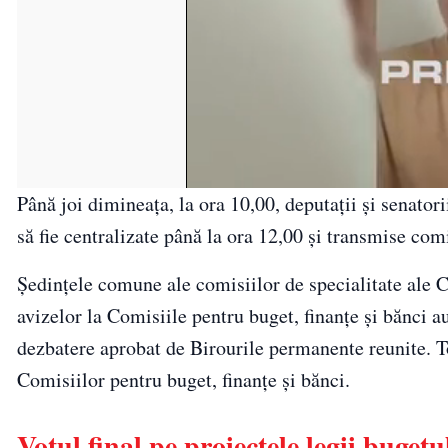
Până joi dimineaţa, la ora 10,00, deputaţii şi senator
să fie centralizate până la ora 12,00 şi transmise com
Şedinţele comune ale comisiilor de specialitate ale 
avizelor la Comisiile pentru buget, finanţe şi bănci a
dezbatere aprobat de Birourile permanente reunite. Tot
Comisiilor pentru buget, finanţe şi bănci.
Votul final pe proiectele legii bugetu