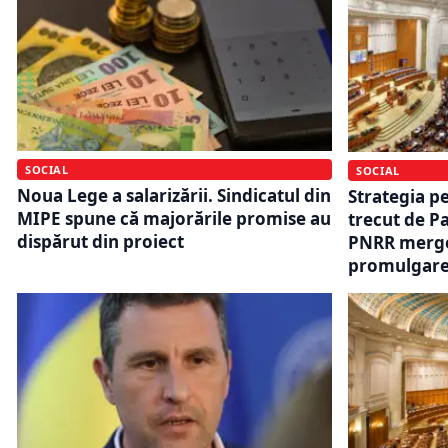
SOCIAL
SOCIAL
Noua Lege a salarizării. Sindicatul din
Strategia p
MIPE spune că majorările promise au
trecut de P
dispărut din proiect
PNRR merge
promulgar