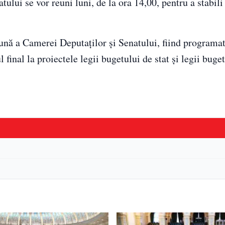
lui se vor reuni luni, de la ora 14,00, pentru a stabili
ună a Camerei Deputaţilor şi Senatului, fiind programat
l final la proiectele legii bugetului de stat şi legii buge