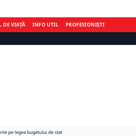
L DE VIAȚĂ
INFO UTIL
PROFESIONIȘTI
rile pe legea bugetului de stat