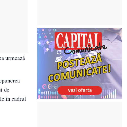
tea urmează
depunerea
ui de
le în cadrul