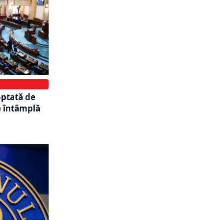
optată de
e întâmplă