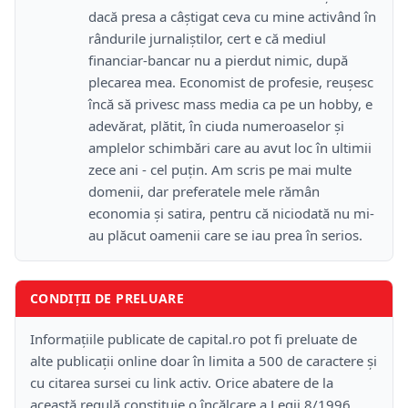
dacă presa a câștigat ceva cu mine activând în
rândurile jurnaliștilor, cert e că mediul
financiar-bancar nu a pierdut nimic, după
plecarea mea. Economist de profesie, reușesc
încă să privesc mass media ca pe un hobby, e
adevărat, plătit, în ciuda numeroaselor și
amplelor schimbări care au avut loc în ultimii
zece ani - cel puțin. Am scris pe mai multe
domenii, dar preferatele mele rămân
economia și satira, pentru că niciodată nu mi-
au plăcut oamenii care se iau prea în serios.
CONDIȚII DE PRELUARE
Informațiile publicate de capital.ro pot fi preluate de
alte publicații online doar în limita a 500 de caractere și
cu citarea sursei cu link activ. Orice abatere de la
această regulă constituie o încălcare a Legii 8/1996