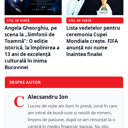
STIL DE VIAȚĂ
STIL DE VIAȚĂ
Angela Gheorghiu, pe
Lista vedetelor pentru
scena la „Simfonii de
ceremonia Cupei
Toamnă”: O ediție
Mondiale crește. FIFA
istorică, la împlinirea a
anunță noi nume
13 ani de excelență
înaintea finalei
culturală în inima
Bucovinei
DESPRE AUTOR
C
Alecsandru Ion
Lucrez de niște ani buni în presă, zonă în care
am intrat de bună-voie și nesilit de nimeni,
împins de pasiune, după ce am renunțat la o
carieră în mediu financiar-bancar. Nu știu