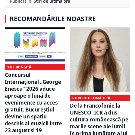
Publicat în:
Știri de ultimă oră
RECOMANDĂRILE NOASTRE
STIL DE VIAȚĂ
Concursul
Internațional „George
Enescu” 2026 aduce
aproape o lună de
ȘTIRI DE ULTIMĂ ORĂ
evenimente cu acces
De la Francofonie la
gratuit. Bucureștiul
UNESCO: ICR a dus
devine un spațiu
cultura românească pe
deschis al muzicii între
marile scene ale lumii
23 august și 19
în prima jumătate a lui