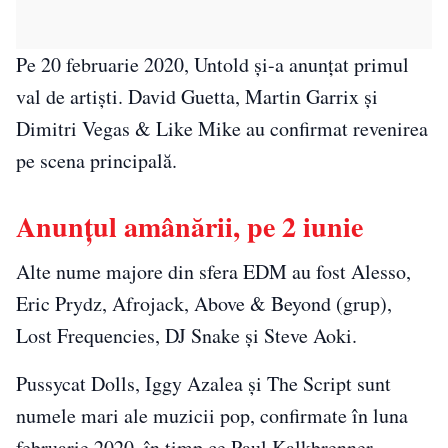
Pe 20 februarie 2020, Untold și-a anunțat primul
val de artiști. David Guetta, Martin Garrix și
Dimitri Vegas & Like Mike au confirmat revenirea
pe scena principală.
Anunțul amânării, pe 2 iunie
Alte nume majore din sfera EDM au fost Alesso,
Eric Prydz, Afrojack, Above & Beyond (grup),
Lost Frequencies, DJ Snake și Steve Aoki.
Pussycat Dolls, Iggy Azalea și The Script sunt
numele mari ale muzicii pop, confirmate în luna
februarie 2020, în timp ce Paul Kalkbrenner,