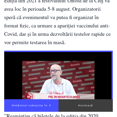
Ediția din 2021 a festivalului Untold de la Cluj va
avea loc în perioada 5-8 august. Organizatorii
speră că evenimentul va putea fi organizat în
format fizic, ca urmare a apariției vaccinului anti-
Covid, dar și în urma dezvoltării testelor rapide ce
vor permite testarea în masă.
Următorul videoclip în 2
Anulează
”Reamintim că biletele de la ediția din 2020,