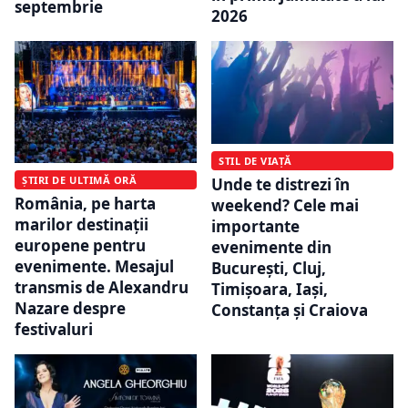
septembrie
2026
STIL DE VIAȚĂ
ȘTIRI DE ULTIMĂ ORĂ
Unde te distrezi în
România, pe harta
weekend? Cele mai
marilor destinații
importante
europene pentru
evenimente din
evenimente. Mesajul
București, Cluj,
transmis de Alexandru
Timișoara, Iași,
Nazare despre
Constanța și Craiova
festivaluri