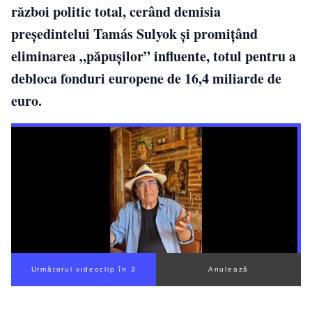
război politic total, cerând demisia
președintelui Tamás Sulyok și promițând
eliminarea „păpușilor” influente, totul pentru a
debloca fonduri europene de 16,4 miliarde de
euro.
Următorul videoclip în 2
Anulează