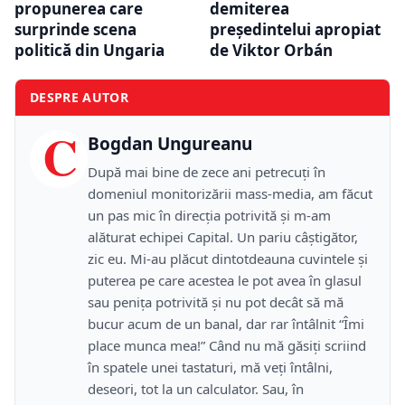
propunerea care
demiterea
surprinde scena
președintelui apropiat
politică din Ungaria
de Viktor Orbán
DESPRE AUTOR
C
Bogdan Ungureanu
După mai bine de zece ani petrecuţi în
domeniul monitorizării mass-media, am făcut
un pas mic în direcţia potrivită şi m-am
alăturat echipei Capital. Un pariu câştigător,
zic eu. Mi-au plăcut dintotdeauna cuvintele şi
puterea pe care acestea le pot avea în glasul
sau peniţa potrivită şi nu pot decât să mă
bucur acum de un banal, dar rar întâlnit “Îmi
place munca mea!” Când nu mă găsiţi scriind
în spatele unei tastaturi, mă veţi întâlni,
deseori, tot la un calculator. Sau, în