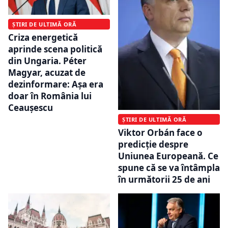
ȘTIRI DE ULTIMĂ ORĂ
Criza energetică
aprinde scena politică
din Ungaria. Péter
Magyar, acuzat de
dezinformare: Așa era
doar în România lui
Ceaușescu
ȘTIRI DE ULTIMĂ ORĂ
Viktor Orbán face o
predicție despre
Uniunea Europeană. Ce
spune că se va întâmpla
în următorii 25 de ani