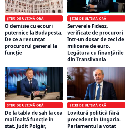
ȘTIRI DE ULTIMĂ ORĂ
ȘTIRI DE ULTIMĂ ORĂ
O demisie cu ecouri
Serverele Fidesz,
puternice la Budapesta.
verificate de procurori
De ce a renunțat
într-un dosar de zeci de
procurorul general la
milioane de euro.
funcție
Legătura cu finanțările
din Transilvania
ȘTIRI DE ULTIMĂ ORĂ
ȘTIRI DE ULTIMĂ ORĂ
De la tabla de șah la cea
Lovitură politică fără
mai înaltă funcție în
precedent în Ungaria.
stat. Judit Polgár,
Parlamentul a votat