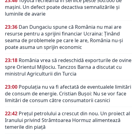
23:46
Toyota recheamă în service peste 500.000 de
mașini. Un defect poate dezactiva semnalizările și
luminile de avarie
23:36
Dan Dungaciu spune că România nu mai are
resurse pentru a sprijini financiar Ucraina: Ținând
seama de problemele pe care le are, România nu-și
poate asuma un sprijin economic
23:18
România vrea să redeschidă exporturile de ovine
spre Orientul Mijlociu. Tanczos Barna a discutat cu
ministrul Agriculturii din Turcia
23:00
Populația nu va fi afectată de eventualele limitări
de consum de energie. Cristian Bușoi: Nu se vor face
limitări de consum către consumatorii casnici
22:42
Prețul petrolului a crescut din nou. Un proiect al
Iranului privind Strâmtoarea Hormuz alimentează
temerile din piață