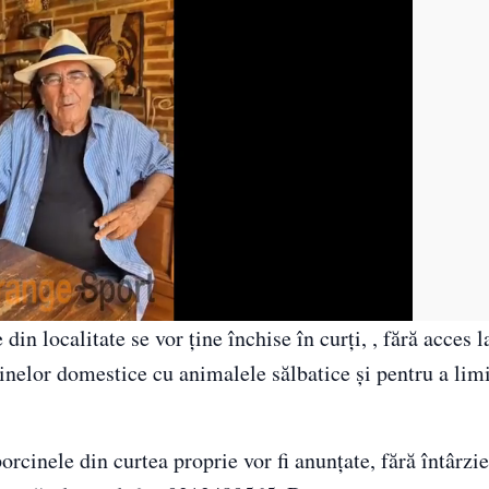
din localitate se vor ține închise în curți, , fără acces 
cinelor domestice cu animalele sălbatice și pentru a lim
orcinele din curtea proprie vor fi anunțate, fără întârzi