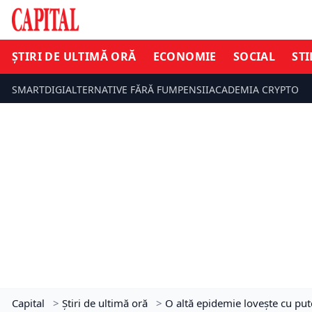
ȘTIRI DE ULTIMĂ ORĂ
ECONOMIE
SOCIAL
STI
SMARTDIGI
ALTERNATIVE FĂRĂ FUM
PENSII
ACADEMIA CRYPTO
Capital
>
Știri de ultimă oră
>
O altă epidemie lovește cu pute