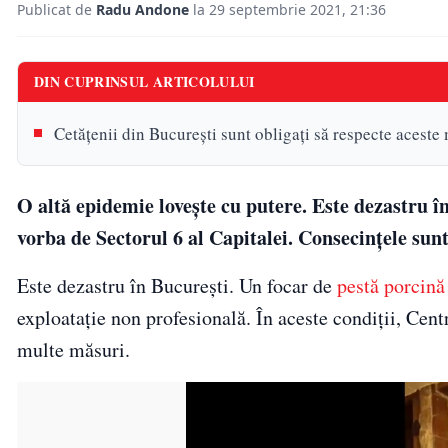
Publicat de
Radu Andone
la 29 septembrie 2021, 21:36
DIN CUPRINSUL ARTICOLULUI
Cetățenii din București sunt obligați să respecte aceste
O altă epidemie lovește cu putere. Este dezastru în
vorba de Sectorul 6 al Capitalei. Consecințele sun
Este dezastru în București. Un focar de
pestă porcină
exploatație non profesională. În aceste condiții, Cen
multe măsuri.