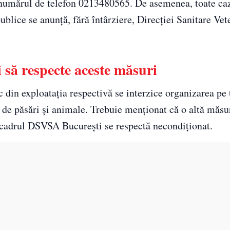
numărul de telefon 0213480565. De asemenea, toate caz
ublice se anunță, fără întârziere, Direcției Sanitare Vet
i să respecte aceste măsuri
c din exploatația respectivă se interzice organizarea pe 
i de păsări și animale. Trebuie menționat că o altă măs
n cadrul DSVSA București se respectă necondiționat.