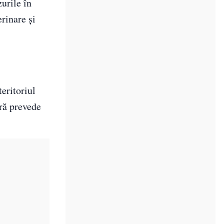
urile în
erinare și
teritoriul
ură prevede