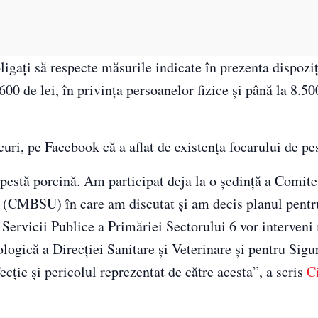
ligați să respecte măsurile indicate în prezenta dispoziț
00 de lei, în privința persoanelor fizice și până la 8.50
curi, pe Facebook că a aflat de existența focarului de pe
 pestă porcină. Am participat deja la o şedinţă a Comite
ă (CMBSU) în care am discutat şi am decis planul pentr
e Servicii Publice a Primăriei Sectorului 6 vor interveni
ogică a Direcţiei Sanitare şi Veterinare şi pentru Sigu
ţie şi pericolul reprezentat de către acesta”, a scris
C