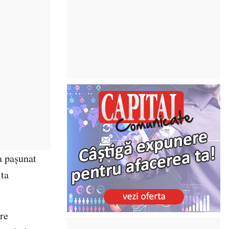
la pașunat
ita
ere