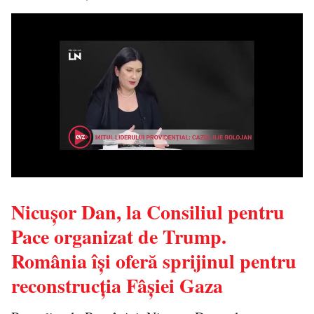
Nicușor Dan, la Consiliul pentru
Pace organizat de Trump.
România își oferă sprijinul pentru
reconstrucția Fâșiei Gaza