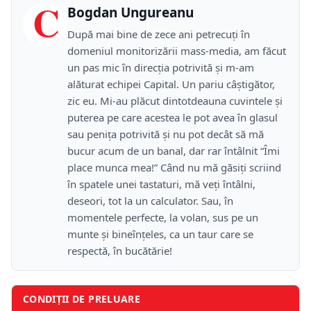
C
Bogdan Ungureanu
După mai bine de zece ani petrecuţi în
domeniul monitorizării mass-media, am făcut
un pas mic în direcţia potrivită şi m-am
alăturat echipei Capital. Un pariu câştigător,
zic eu. Mi-au plăcut dintotdeauna cuvintele şi
puterea pe care acestea le pot avea în glasul
sau peniţa potrivită şi nu pot decât să mă
bucur acum de un banal, dar rar întâlnit “Îmi
place munca mea!” Când nu mă găsiţi scriind
în spatele unei tastaturi, mă veţi întâlni,
deseori, tot la un calculator. Sau, în
momentele perfecte, la volan, sus pe un
munte şi bineînţeles, ca un taur care se
respectă, în bucătărie!
CONDIȚII DE PRELUARE