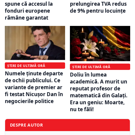
spune că accesul la
prelungirea TVA redus
fonduri europene
de 9% pentru locuințe
rămâne garantat
ȘTIRI DE ULTIMĂ ORĂ
ȘTIRI DE ULTIMĂ ORĂ
Numele ținute departe
Doliu în lumea
de ochii publicului. Ce
academică. A murit un
variante de premier ar
reputat profesor de
fi testat Nicușor Dan în
matematică din Galați.
negocierile politice
Era un geniu: Moarte,
nu te făli!
DESPRE AUTOR