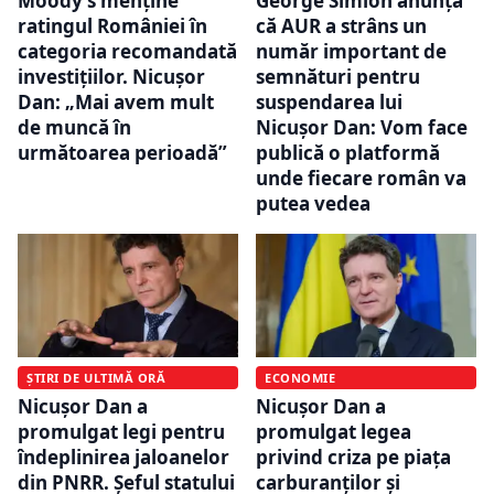
Moody’s menține
George Simion anunță
ratingul României în
că AUR a strâns un
categoria recomandată
număr important de
investițiilor. Nicușor
semnături pentru
Dan: „Mai avem mult
suspendarea lui
de muncă în
Nicușor Dan: Vom face
următoarea perioadă”
publică o platformă
unde fiecare român va
putea vedea
ȘTIRI DE ULTIMĂ ORĂ
ECONOMIE
Nicușor Dan a
Nicușor Dan a
promulgat legi pentru
promulgat legea
îndeplinirea jaloanelor
privind criza pe piața
din PNRR. Șeful statului
carburanților și